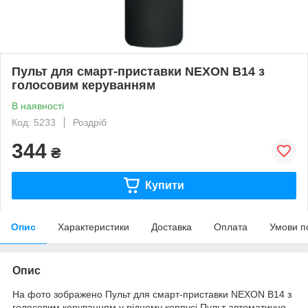
Пульт для смарт-приставки NEXON B14 з
голосовим керуванням
В наявності
Код: 5233
Роздріб
344
₴
Купити
Опис
Характеристики
Доставка
Оплата
Умови п
Опис
На фото зображено Пульт для смарт-приставки NEXON B14 з
голосовим керуванням у рідному корпусі.Пульт автоматично