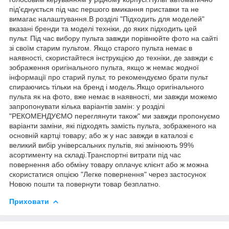
під'єднується під час першого вмикання приставки та не
вимагає налаштування.В розділі "Підходить для моделей"
вказані бренди та моделі техніки, до яких підходить цей
пульт. Під час вибору пульта завжди порівнюйте фото на сайті
зі своїм старим пультом. Якщо старого пульта немає в
наявності, скористайтеся інструкцією до техніки, де завжди є
зображення оригінального пульта, якщо ж немає жодної
інформації про старий пульт, то рекомендуємо брати пульт
спираючись тільки на бренд і модель.Якщо оригінального
пульта як на фото, вже немає в наявності, ми завжди можемо
запропонувати кілька варіантів замін: у розділі
"РЕКОМЕНДУЄМО переглянути також" ми завжди пропонуємо
варіанти заміни, які підходять замість пульта, зображеного на
основній картці товару; або ж у нас завжди в каталозі є
великий вибір універсальних пультів, які змінюють 99%
асортименту на складі.Транспортні витрати під час
повернення або обміну товару оплачує клієнт або ж можна
скористатися опцією "Легке повернення" через застосунок
Новою пошти та повернути товар безплатно.
Приховати