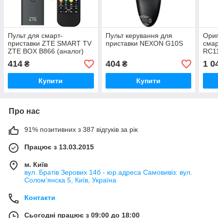
Пульт для смарт-
Пульт керування для
Ориг
приставки ZTE SMART TV
приставки NEXON G10S
смар
ZTE BOX B866 (аналог)
RC11
з го
414
404
1 0
₴
₴
Купити
Купити
Про нас
91% позитивних з 387 відгуків за рік
Працює з 13.03.2015
м. Київ
вул. Братів Зерових 14б - юр.адреса Самовивіз: вул.
Соломʼянска 5, Київ, Україна
Контакти
Сьогодні працює з 09:00 до 18:00