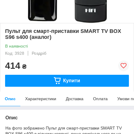
Пульт для смарт-приставки SMART TV BOX
S96 s400 (аналог)
В наявності
Код: 3928
Роздріб
414
₴
Купити
Опис
Характеристики
Доставка
Оплата
Умови п
Опис
На фото зображено Пульт для смарт-приставки SMART TV
BOX S96 s400 в рідному корпусі, якщо оригінального як на