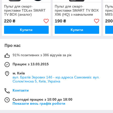
Пульт для смарт-
Пульт для смарт-
Пуль
приставки TDLex SMART
приставки SMART TV BOX
при
TV BOX (аналог)
X96 (HQ) з навчальним
M8S
блоком
220
190
200
₴
₴
Купити
Купити
Про нас
91% позитивних з 386 відгуків за рік
Працює з 13.03.2015
м. Київ
вул. Братів Зерових 14б - юр.адреса Самовивіз: вул.
Соломʼянска 5, Київ, Україна
Контакти
Сьогодні працює з 10:00 до 18:00
Показати весь графік роботи