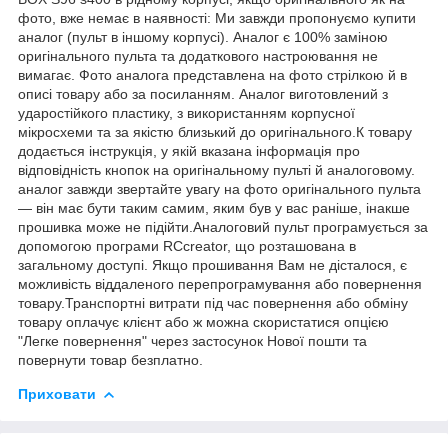
фото, вже немає в наявності: Ми завжди пропонуємо купити
аналог (пульт в іншому корпусі). Аналог є 100% заміною
оригінального пульта та додаткового настроювання не
вимагає. Фото аналога представлена на фото стрілкою й в
описі товару або за посиланням. Аналог виготовлений з
ударостійкого пластику, з використанням корпусної
мікросхеми та за якістю близький до оригінального.К товару
додається інструкція, у якій вказана інформація про
відповідність кнопок на оригінальному пульті й аналоговому.
аналог завжди звертайте увагу на фото оригінального пульта
— він має бути таким самим, яким був у вас раніше, інакше
прошивка може не підійти.Аналоговий пульт програмується за
допомогою програми RCcreator, що розташована в
загальному доступі. Якщо прошивання Вам не дісталося, є
можливість віддаленого перепрограмування або повернення
товару.Транспортні витрати під час повернення або обміну
товару оплачує клієнт або ж можна скористатися опцією
"Легке повернення" через застосунок Нової пошти та
повернути товар безплатно.
Приховати