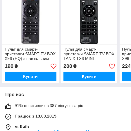
Пульт для смарт-
Пульт для смарт-
Пуль
приставки SMART TV BOX
приставки SMART TV BOX
при
X96 (HQ) з навчальним
TANIX TX6 MINI
X96 
блоком
190
200
224
₴
₴
Купити
Купити
Про нас
91% позитивних з 387 відгуків за рік
Працює з 13.03.2015
м. Київ