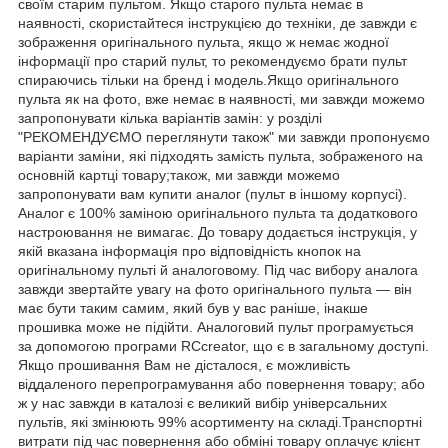
своїм старим пультом. Якщо старого пульта немає в
наявності, скористайтеся інструкцією до техніки, де завжди є
зображення оригінального пульта, якщо ж немає жодної
інформації про старий пульт, то рекомендуємо брати пульт
спираючись тільки на бренд і модель.Якщо оригінального
пульта як на фото, вже немає в наявності, ми завжди можемо
запропонувати кілька варіантів замін: у розділі
"РЕКОМЕНДУЄМО переглянути також" ми завжди пропонуємо
варіанти заміни, які підходять замість пульта, зображеного на
основній картці товару;також, ми завжди можемо
запропонувати вам купити аналог (пульт в іншому корпусі).
Аналог є 100% заміною оригінального пульта та додаткового
настроювання не вимагає. До товару додається інструкція, у
якій вказана інформація про відповідність кнопок на
оригінальному пульті й аналоговому. Під час вибору аналога
завжди звертайте увагу на фото оригінального пульта — він
має бути таким самим, який був у вас раніше, інакше
прошивка може не підійти. Аналоговий пульт програмується
за допомогою програми RCcreator, що є в загальному доступі.
Якщо прошивання Вам не дісталося, є можливість
віддаленого перепрограмування або повернення товару; або
ж у нас завжди в каталозі є великий вибір універсальних
пультів, які змінюють 99% асортименту на складі.Транспортні
витрати під час повернення або обміні товару оплачує клієнт