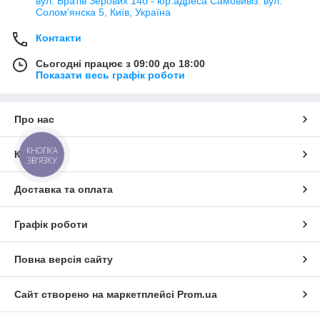
вул. Братів Зерових 14б - юр.адреса Самовивіз: вул.
Соломʼянска 5, Київ, Україна
Контакти
Сьогодні працює з 09:00 до 18:00
Показати весь графік роботи
Про нас
КНОПКА
Контакти
ЗВ'ЯЗКУ
Доставка та оплата
Графік роботи
Повна версія сайту
Сайт створено на маркетплейсі
Prom.ua