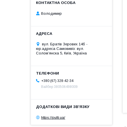
Володимир
вул. Братів Зерових 14б -
юр.адреса Самовивіз: вул.
Соломʼянска 5, Київ, Україна
+380 (67) 328-42-34
Вайбер 380506498009
https://pulti.ua/