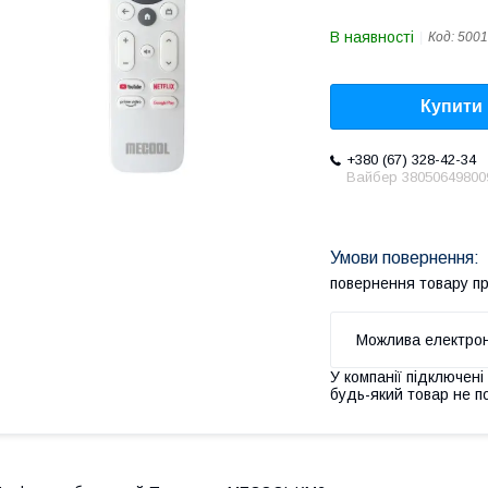
В наявності
Код:
5001
Купити
+380 (67) 328-42-34
Вайбер 38050649800
повернення товару п
У компанії підключені
будь-який товар не п