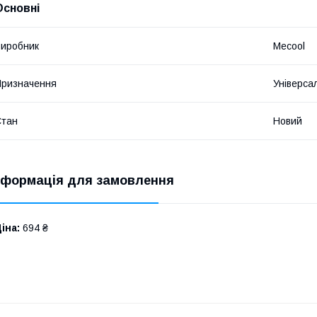
Основні
иробник
Mecool
ризначення
Універса
Стан
Новий
нформація для замовлення
іна:
694 ₴