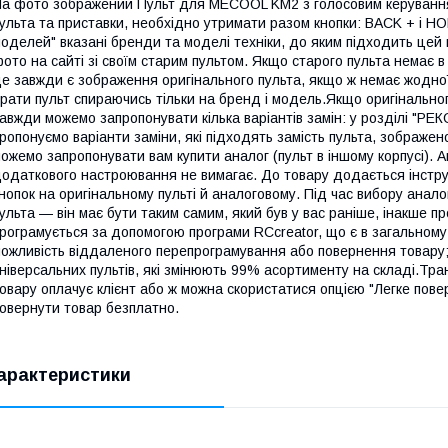
а фото зображений Пульт для MECOOL KM2 з голосовим керуванням
ульта та приставки, необхідно утримати разом кнопки: BACK + і HO
оделей" вказані бренди та моделі техніки, до яким підходить цей 
ото на сайті зі своїм старим пультом. Якщо старого пульта немає в
е завжди є зображення оригінального пульта, якщо ж немає жодної
рати пульт спираючись тільки на бренд і модель.Якщо оригінальног
авжди можемо запропонувати кілька варіантів замін: у розділі "
ропонуємо варіанти заміни, які підходять замість пульта, зображен
ожемо запропонувати вам купити аналог (пульт в іншому корпусі). 
одаткового настроювання не вимагає. До товару додається інструкц
нопок на оригінальному пульті й аналоговому. Під час вибору анал
ульта — він має бути таким самим, який був у вас раніше, інакше п
рограмується за допомогою програми RCcreator, що є в загальному
ожливість віддаленого перепрограмування або повернення товару; 
ніверсальних пультів, які змінюють 99% асортименту на складі.Тра
овару оплачує клієнт або ж можна скористатися опцією "Легке пове
овернути товар безплатно.
арактеристики