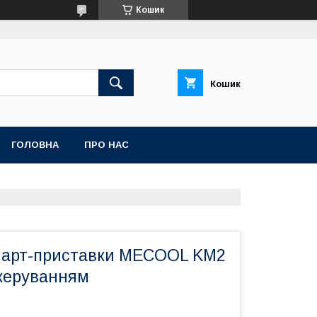
Кошик
Кошик
ГОЛОВНА
ПРО НАС
март-приставки MECOOL KM2
 керуванням