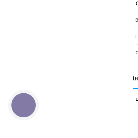
В
П
І
Ц
КНОПКА
ЗВ'ЯЗКУ