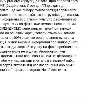
 у рідному корпусі:Для того, щоб зробити пару
ME (будиночок). У розділі "Підходить для
пульт. Під час вибору пульта завжди порівнюйте
 наявності, скористайтеся інструкцією до техніки,
 інформації про старий пульт, то рекомендуємо
о пульта як на фото, вже немає в наявності, ми
РЕКОМЕНДУЄМО переглянути також" ми завжди
ого на основній картці товару; також ми завжди
Аналог є 100% заміною оригінального пульта та
ія, у якій вказана інформація про відповідність
ога завжди звертайте увагу на фото оригінального
рошивка може не підійти. Аналоговий пульт
 доступі. Якщо прошивання Вам не дісталося, є
або ж у нас завжди в каталозі є великий вибір
нспортні витрати під час повернення або обміні
рнення" через застосунок Нової пошти та