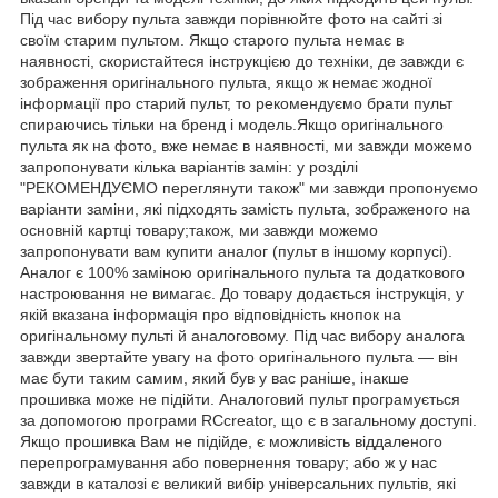
Під час вибору пульта завжди порівнюйте фото на сайті зі
своїм старим пультом. Якщо старого пульта немає в
наявності, скористайтеся інструкцією до техніки, де завжди є
зображення оригінального пульта, якщо ж немає жодної
інформації про старий пульт, то рекомендуємо брати пульт
спираючись тільки на бренд і модель.Якщо оригінального
пульта як на фото, вже немає в наявності, ми завжди можемо
запропонувати кілька варіантів замін: у розділі
"РЕКОМЕНДУЄМО переглянути також" ми завжди пропонуємо
варіанти заміни, які підходять замість пульта, зображеного на
основній картці товару;також, ми завжди можемо
запропонувати вам купити аналог (пульт в іншому корпусі).
Аналог є 100% заміною оригінального пульта та додаткового
настроювання не вимагає. До товару додається інструкція, у
якій вказана інформація про відповідність кнопок на
оригінальному пульті й аналоговому. Під час вибору аналога
завжди звертайте увагу на фото оригінального пульта — він
має бути таким самим, який був у вас раніше, інакше
прошивка може не підійти. Аналоговий пульт програмується
за допомогою програми RCcreator, що є в загальному доступі.
Якщо прошивка Вам не підійде, є можливість віддаленого
перепрограмування або повернення товару; або ж у нас
завжди в каталозі є великий вибір універсальних пультів, які