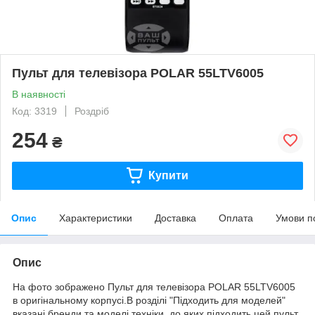
Пульт для телевізора POLAR 55LTV6005
В наявності
Код: 3319
Роздріб
254
₴
Купити
Опис
Характеристики
Доставка
Оплата
Умови п
Опис
На фото зображено Пульт для телевізора POLAR 55LTV6005
в оригінальному корпусі.В розділі "Підходить для моделей"
вказані бренди та моделі техніки, до яких підходить цей пульт.