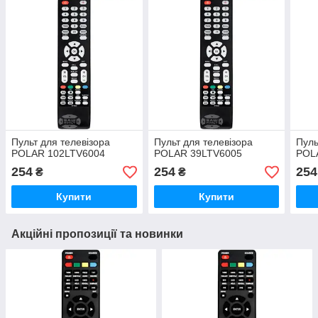
Пульт для телевізора
Пульт для телевізора
Пуль
POLAR 102LTV6004
POLAR 39LTV6005
POL
254
254
254
₴
₴
Купити
Купити
Акційні пропозиції та новинки