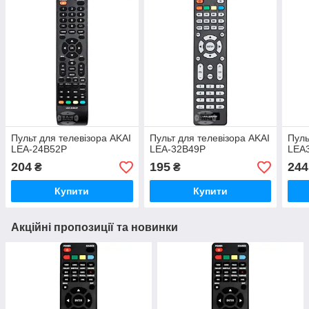
Пульт для телевізора AKAI
Пульт для телевізора AKAI
Пуль
LEA-24B52P
LEA-32B49P
LEA
204
195
244
₴
₴
Купити
Купити
Акційні пропозиції та новинки