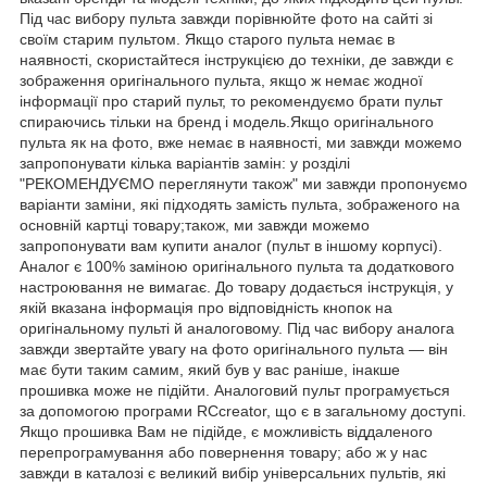
Під час вибору пульта завжди порівнюйте фото на сайті зі
своїм старим пультом. Якщо старого пульта немає в
наявності, скористайтеся інструкцією до техніки, де завжди є
зображення оригінального пульта, якщо ж немає жодної
інформації про старий пульт, то рекомендуємо брати пульт
спираючись тільки на бренд і модель.Якщо оригінального
пульта як на фото, вже немає в наявності, ми завжди можемо
запропонувати кілька варіантів замін: у розділі
"РЕКОМЕНДУЄМО переглянути також" ми завжди пропонуємо
варіанти заміни, які підходять замість пульта, зображеного на
основній картці товару;також, ми завжди можемо
запропонувати вам купити аналог (пульт в іншому корпусі).
Аналог є 100% заміною оригінального пульта та додаткового
настроювання не вимагає. До товару додається інструкція, у
якій вказана інформація про відповідність кнопок на
оригінальному пульті й аналоговому. Під час вибору аналога
завжди звертайте увагу на фото оригінального пульта — він
має бути таким самим, який був у вас раніше, інакше
прошивка може не підійти. Аналоговий пульт програмується
за допомогою програми RCcreator, що є в загальному доступі.
Якщо прошивка Вам не підійде, є можливість віддаленого
перепрограмування або повернення товару; або ж у нас
завжди в каталозі є великий вибір універсальних пультів, які