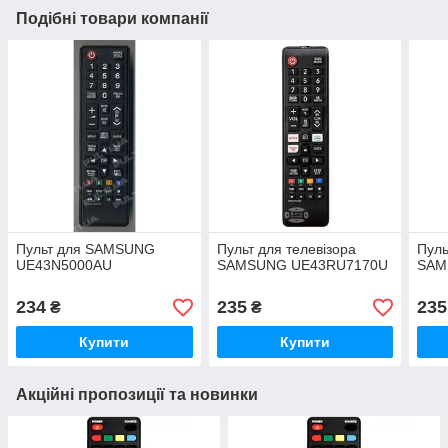
Подібні товари компанії
Пульт для SAMSUNG
Пульт для телевізора
Пуль
UE43N5000AU
SAMSUNG UE43RU7170U
SAM
234
235
235
₴
₴
Купити
Купити
Акційні пропозиції та новинки