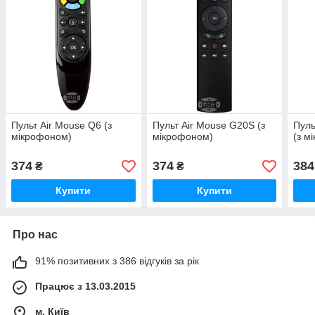
Пульт Air Mouse Q6 (з
Пульт Air Mouse G20S (з
Пуль
мікрофоном)
мікрофоном)
(з м
374
374
384
₴
₴
Купити
Купити
Про нас
91% позитивних з 386 відгуків за рік
Працює з 13.03.2015
м. Київ