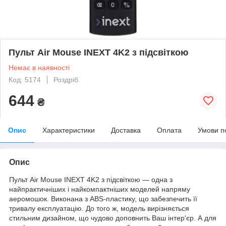
Пульт Air Mouse INEXT 4K2 з підсвіткою
Немає в наявності
Код: 5174
Роздріб
644
₴
Опис
Характеристики
Доставка
Оплата
Умови п
Опис
Пульт Air Mouse INEXT 4K2 з підсвіткою — одна з
найпрактичніших і найкомпактніших моделей напряму
аеромошок. Виконана з ABS-пластику, що забезпечить її
тривалу експлуатацію. До того ж, модель вирізняється
стильним дизайном, що чудово доповнить Ваш інтер'єр. А для