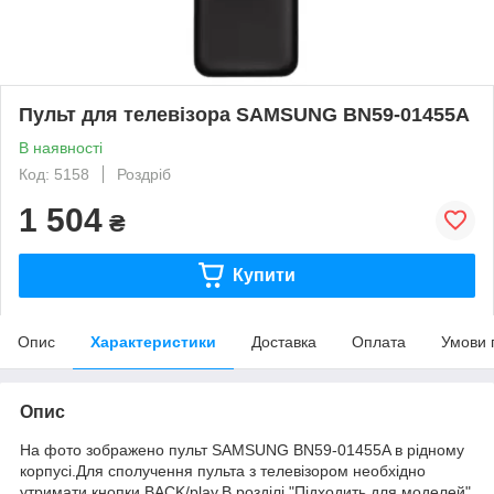
Пульт для телевізора SAMSUNG BN59-01455A
В наявності
Код: 5158
Роздріб
1 504
₴
Купити
Опис
Характеристики
Доставка
Оплата
Умови 
Опис
На фото зображено пульт SAMSUNG BN59-01455A в рідному
корпусі.Для сполучення пульта з телевізором необхідно
утримати кнопки BACK/play.В розділі "Підходить для моделей"