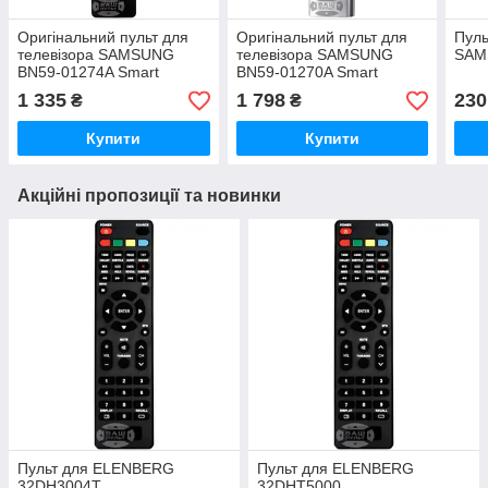
Оригінальний пульт для
Оригінальний пульт для
Пуль
телевізора SAMSUNG
телевізора SAMSUNG
SAM
BN59-01274A Smart
BN59-01270A Smart
Control
Control
1 335
1 798
230
₴
₴
Купити
Купити
Акційні пропозиції та новинки
Пульт для ELENBERG
Пульт для ELENBERG
32DH3004T
32DHT5000