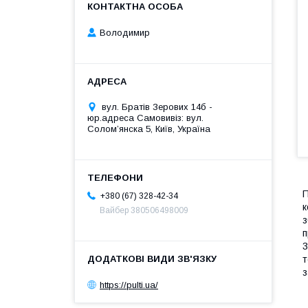
Володимир
вул. Братів Зерових 14б -
юр.адреса Самовивіз: вул.
Соломʼянска 5, Київ, Україна
П
+380 (67) 328-42-34
к
Вайбер 380506498009
з
п
3
т
з
https://pulti.ua/