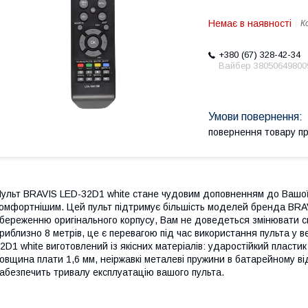
Немає в наявності
К
+380 (67) 328-42-34
Вайбер 38050649800
повернення товару п
ульт BRAVIS LED-32D1 white стане чудовим доповненням до Вашої 
омфортнішим. Цей пульт підтримує більшість моделей бренда BRAV
береженню оригінального корпусу, Вам не доведеться змінювати св
риблизно 8 метрів, це є перевагою під час використання пульта у 
2D1 white виготовлений із якісних матеріалів: ударостійкий пластик 
овщина плати 1,6 мм, неіржавкі металеві пружини в батарейному ві
абезпечить тривалу експлуатацію вашого пульта.