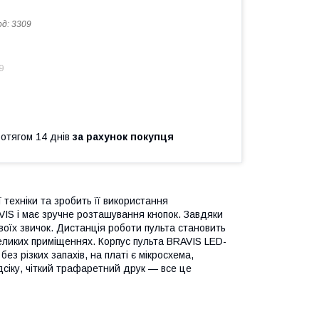
од:
3309
9
ротягом 14 днів
за рахунок покупця
техніки та зробить її використання
IS і має зручне розташування кнопок. Завдяки
оїх звичок. Дистанція роботи пульта становить
великих приміщеннях. Корпус пульта BRAVIS LED-
без різких запахів, на платі є мікросхема,
дсіку, чіткий трафаретний друк — все це