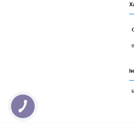
Х
В
І
Ц
КНОПКА
ЗВ'ЯЗКУ