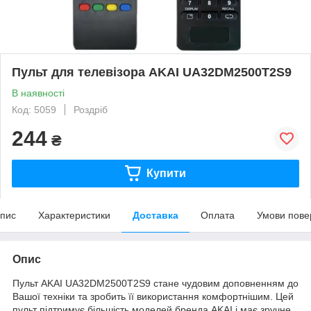
Пульт для телевізора AKAI UA32DM2500T2S9
В наявності
Код: 5059
Роздріб
244
₴
Купити
пис
Характеристики
Доставка
Оплата
Умови пове
Опис
Пульт AKAI UA32DM2500T2S9 стане чудовим доповненням до
Вашої техніки та зробить її використання комфортнішим. Цей
пульт підтримує більшість моделей бренда AKAI і має зручне