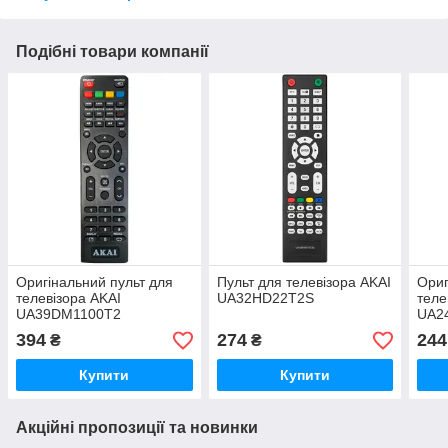
Подібні товари компанії
Оригінальний пульт для
Пульт для телевізора AKAI
Ориг
телевізора AKAI
UA32HD22T2S
теле
UA39DM1100T2
UA2
UA3
394
274
244
₴
₴
Купити
Купити
Акційні пропозиції та новинки