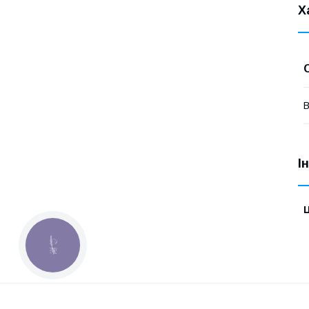
Х
В
І
Ц
КНОПКА
ЗВ'ЯЗКУ