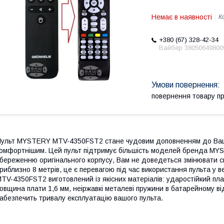
Немає в наявності
К
+380 (67) 328-42-34
Вайбер 38050649800
повернення товару п
ульт MYSTERY MTV-4350FST2 стане чудовим доповненням до Вашої
омфортнішим. Цей пульт підтримує більшість моделей бренда MYS
береженню оригінального корпусу, Вам не доведеться змінювати св
риблизно 8 метрів, це є перевагою під час використання пульта у
TV-4350FST2 виготовлений із якісних матеріалів: ударостійкий пласт
овщина плати 1,6 мм, неіржавкі металеві пружини в батарейному ві
абезпечить тривалу експлуатацію вашого пульта.