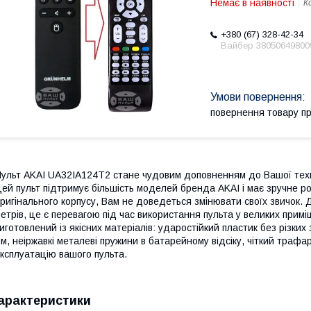
Немає в наявності
К
+380 (67) 328-42-34
Вайбер 38050649800
повернення товару п
ульт AKAI UA32IA124T2 стане чудовим доповненням до Вашої техні
ей пульт підтримує більшість моделей бренда AKAI і має зручне 
ригінального корпусу, Вам не доведеться змінювати своїх звичок. 
етрів, це є перевагою під час використання пульта у великих при
иготовлений із якісних матеріалів: ударостійкий пластик без різких 
м, неіржавкі металеві пружини в батарейному відсіку, чіткий траф
ксплуатацію вашого пульта.
арактеристики