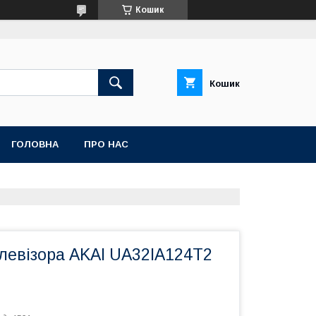
Кошик
Кошик
ГОЛОВНА
ПРО НАС
левізора AKAI UA32IA124T2