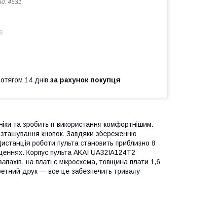
од:
4531
9
ротягом 14 днів
за рахунок покупця
ки та зробить її використання комфортнішим.
розташування кнопок. Завдяки збереженню
Дистанція роботи пульта становить приблизно 8
міщеннях. Корпус пульта AKAI UA32IA124T2
запахів, на платі є мікросхема, товщина плати 1,6
аретний друк — все це забезпечить тривалу