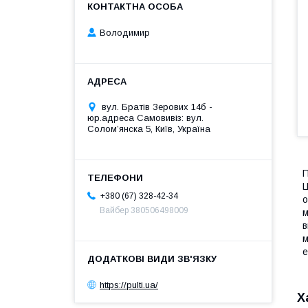
Володимир
вул. Братів Зерових 14б -
юр.адреса Самовивіз: вул.
Соломʼянска 5, Київ, Україна
П
Ц
+380 (67) 328-42-34
о
Вайбер 380506498009
м
в
м
е
https://pulti.ua/
Х