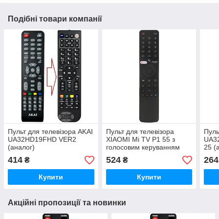
Подібні товари компанії
Пульт для телевізора AKAI
Пульт для телевізора
Пуль
UA32HD19FHD VER2
XIAOMI Mi TV P1 55 з
UA3
(аналог)
голосовим керуванням
25 (
VER.7
корп
414
524
264
₴
₴
Купити
Купити
Акційні пропозиції та новинки