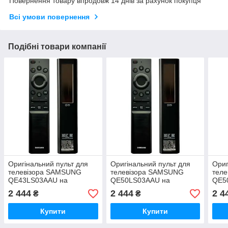
Повернення товару впродовж 14 днів за рахунок покупця
Всі умови повернення
Подібні товари компанії
Оригінальний пульт для
Оригінальний пульт для
Ориг
телевізора SAMSUNG
телевізора SAMSUNG
тел
QE43LS03AAU на
QE50LS03AAU на
QE5
сонячних батарейках
сонячних батарейках
соня
2 444
2 444
2 4
₴
₴
Купити
Купити