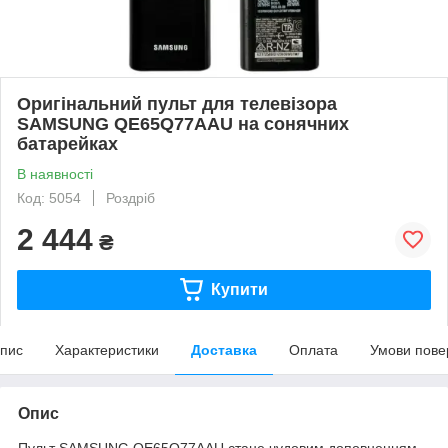
Оригінальний пульт для телевізора
SAMSUNG QE65Q77AAU на сонячних
батарейках
В наявності
Код: 5054
Роздріб
2 444
₴
Купити
пис
Характеристики
Доставка
Оплата
Умови пове
Опис
Пульт SAMSUNG QE65Q77AAU стане чудовим доповненням