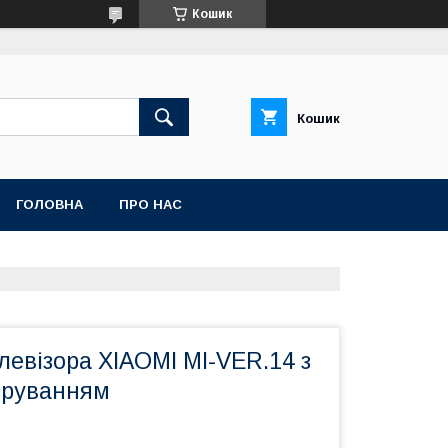
Кошик
Кошик
ГОЛОВНА
ПРО НАС
левізора XIAOMI MI-VER.14 з
еруванням