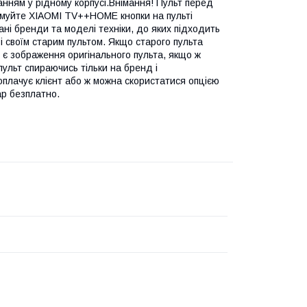
нням у рідному корпусі.Внімання! Пульт перед
римуйте XIAOMI TV++HOME кнопки на пульті
ні бренди та моделі техніки, до яких підходить
і своїм старим пультом. Якщо старого пульта
и є зображення оригінального пульта, якщо ж
ульт спираючись тільки на бренд і
оплачує клієнт або ж можна скористатися опцією
ар безплатно.