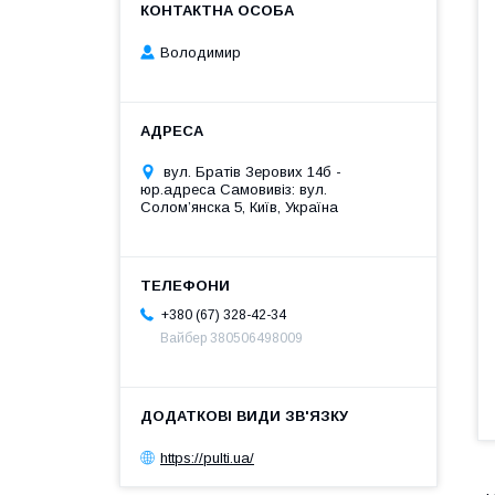
Володимир
вул. Братів Зерових 14б -
юр.адреса Самовивіз: вул.
Соломʼянска 5, Київ, Україна
+380 (67) 328-42-34
Вайбер 380506498009
https://pulti.ua/