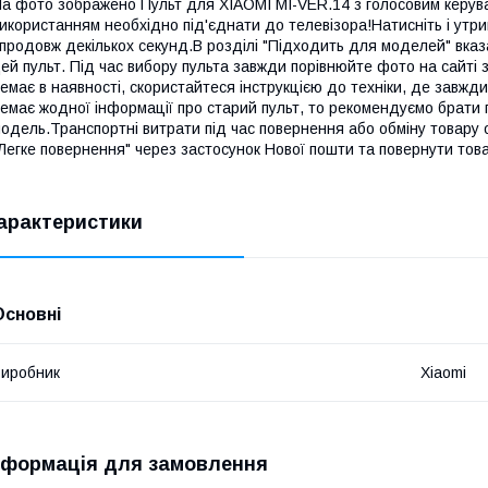
а фото зображено Пульт для XIAOMI MI-VER.14 з голосовим керува
икористанням необхідно під'єднати до телевізора!Натисніть і ут
продовж декількох секунд.В розділі "Підходить для моделей" вказа
ей пульт. Під час вибору пульта завжди порівнюйте фото на сайті з
емає в наявності, скористайтеся інструкцією до техніки, де завжд
емає жодної інформації про старий пульт, то рекомендуємо брати п
одель.Транспортні витрати під час повернення або обміну товару 
Легке повернення" через застосунок Нової пошти та повернути тов
арактеристики
Основні
иробник
Xiaomi
нформація для замовлення