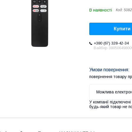
В наявності
Код:
5082
Купити
+380 (67) 328-42-34
Вайбер 38050649800
повернення товару п
У компанії підключені
будь-який товар не п