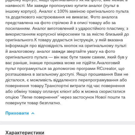
наявності: Ми завжди пропонуємо купити аналог (пульт в
іншому корпусі). Аналог є 100% заміною оригінального пульта
та додаткового настроювання не вимагає. Фото аналога
представлена на фото стрілкою й в описі товару або за
посиланням. Аналог виготовлений з ударостійкого пластику, з
використанням корпусної мікросхеми та за якістю близький до
оригінального.К товару додається інструкція, у якій вказана
інформація про відповідність кнопок на оригінальному пульті
й аналоговому. аналог завжди звертайте увагу на фото
оригінального пульта — він має бути таким самим, який був у
вас раніше, інакше прошивка може не підійти.Аналоговий
пульт програмується за допомогою програми RCcreator, що
розташована в загальному доступі. Якщо прошивання Вам не
дісталося, є можливість віддаленого перепрограмування або
повернення товару.Транспортні витрати під час повернення
або обміну товару оплачує клієнт або ж можна скористатися
опцією "Легке повернення" через застосунок Нової пошти та
повернути товар безплатно.
Приховати
Характеристики