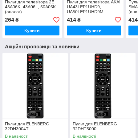
Пульт для телевізора 2E
Пульт для телевізора AKAI
Пуль
43A06K, 43A06L, 50A06K
UA43LEP1UHD9,
SMA
(аналог)
UA50LEP1UHD9M
(ана
(аналог)
264
414
414
₴
₴
Купити
Купити
Акційні пропозиції та новинки
Пульт для ELENBERG
Пульт для ELENBERG
32DH3004T
32DHT5000
В наявності
В наявності