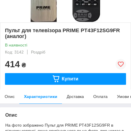
Пульт для телевізора PRIME PT43F12SG9FR
(аналог)
В наявності
Код: 3142
Роздріб
414
₴
Купити
Опис
Характеристики
Доставка
Оплата
Умови 
Опис
На фото зображено Пульт для PRIME PT43F12SG9FR в
рідному корпусі, якщо оригінального як на фото, вже немає в