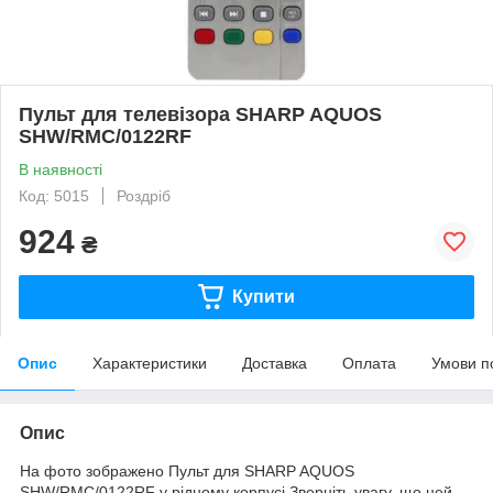
Пульт для телевізора SHARP AQUOS
SHW/RMC/0122RF
В наявності
Код: 5015
Роздріб
924
₴
Купити
Опис
Характеристики
Доставка
Оплата
Умови п
Опис
На фото зображено Пульт для SHARP AQUOS
SHW/RMC/0122RF у рідному корпусі.Зверніть увагу, що цей