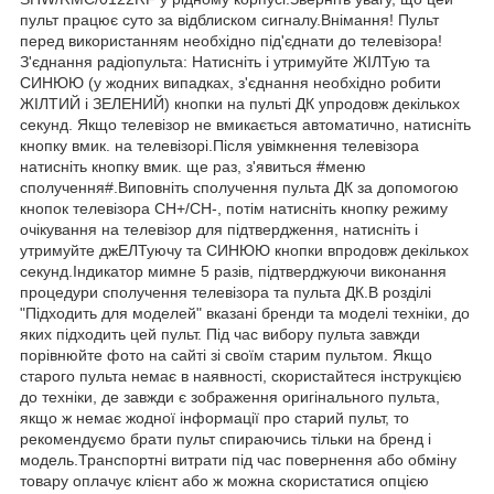
пульт працює суто за відблиском сигналу.Внімання! Пульт
перед використанням необхідно під'єднати до телевізора!
З'єднання радіопульта: Натисніть і утримуйте ЖІЛТую та
СИНЮЮ (у жодних випадках, з'єднання необхідно робити
ЖІЛТИЙ і ЗЕЛЕНИЙ) кнопки на пульті ДК упродовж декількох
секунд. Якщо телевізор не вмикається автоматично, натисніть
кнопку вмик. на телевізорі.Після увімкнення телевізора
натисніть кнопку вмик. ще раз, з'явиться #меню
сполучення#.Виповніть сполучення пульта ДК за допомогою
кнопок телевізора СН+/СН-, потім натисніть кнопку режиму
очікування на телевізор для підтвердження, натисніть і
утримуйте джЕЛТуючу та СИНЮЮ кнопки впродовж декількох
секунд.Індикатор мимне 5 разів, підтверджуючи виконання
процедури сполучення телевізора та пульта ДК.В розділі
"Підходить для моделей" вказані бренди та моделі техніки, до
яких підходить цей пульт. Під час вибору пульта завжди
порівнюйте фото на сайті зі своїм старим пультом. Якщо
старого пульта немає в наявності, скористайтеся інструкцією
до техніки, де завжди є зображення оригінального пульта,
якщо ж немає жодної інформації про старий пульт, то
рекомендуємо брати пульт спираючись тільки на бренд і
модель.Транспортні витрати під час повернення або обміну
товару оплачує клієнт або ж можна скористатися опцією