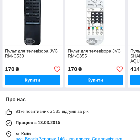
Пульт для телевізора JVC
Пульт для телевізора JVC
Пуль
RM-C530
RM-C355
SHA
AQU
170
170
414
₴
₴
Купити
Купити
Про нас
91% позитивних з 383 відгуків за рік
Працює з 13.03.2015
м. Київ
вул. Братів Зерових 14б - юр.адреса Самовивіз: вул.