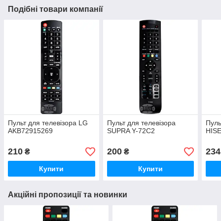
Подібні товари компанії
Пульт для телевізора LG
Пульт для телевізора
Пуль
AKB72915269
SUPRA Y-72C2
HIS
210
200
234
₴
₴
Купити
Купити
Акційні пропозиції та новинки