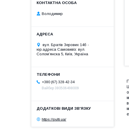
Володимир
вул. Братів Зерових 14б -
юр.адреса Самовивіз: вул.
Соломʼянска 5, Київ, Україна
П
+380 (67) 328-42-34
Ц
Вайбер 380506498009
о
м
в
м
е
https://pulti.ua/