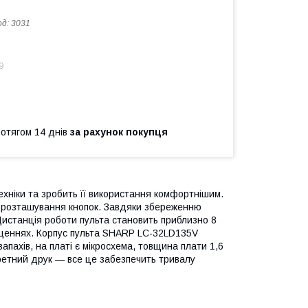
од:
3031
9
ротягом 14 днів
за рахунок покупця
ніки та зробить її використання комфортнішим.
е розташування кнопок. Завдяки збереженню
Дистанція роботи пульта становить приблизно 8
міщеннях. Корпус пульта SHARP LC-32LD135V
запахів, на платі є мікросхема, товщина плати 1,6
аретний друк — все це забезпечить тривалу