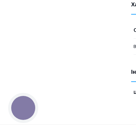
Х
В
І
Ц
КНОПКА
ЗВ'ЯЗКУ