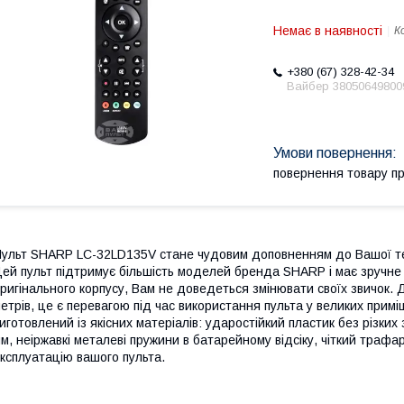
Немає в наявності
К
+380 (67) 328-42-34
Вайбер 38050649800
повернення товару п
ульт SHARP LC-32LD135V стане чудовим доповненням до Вашої тех
ей пульт підтримує більшість моделей бренда SHARP і має зручн
ригінального корпусу, Вам не доведеться змінювати своїх звичок. 
етрів, це є перевагою під час використання пульта у великих при
иготовлений із якісних матеріалів: ударостійкий пластик без різких 
м, неіржавкі металеві пружини в батарейному відсіку, чіткий траф
ксплуатацію вашого пульта.