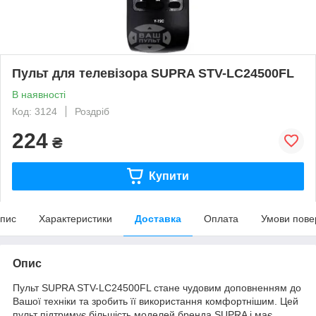
Пульт для телевізора SUPRA STV-LC24500FL
В наявності
Код: 3124
Роздріб
224
₴
Купити
пис
Характеристики
Доставка
Оплата
Умови пове
Опис
Пульт SUPRA STV-LC24500FL стане чудовим доповненням до
Вашої техніки та зробить її використання комфортнішим. Цей
пульт підтримує більшість моделей бренда SUPRA і має