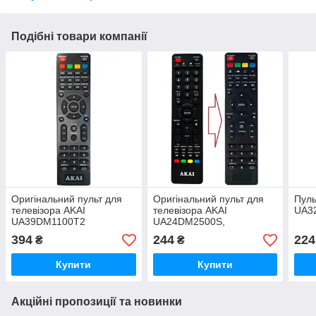
Подібні товари компанії
Оригінальний пульт для
Оригінальний пульт для
Пуль
телевізора AKAI
телевізора AKAI
UA3
UA39DM1100T2
UA24DM2500S,
UA32DM1100S
394
244
224
₴
₴
Купити
Купити
Акційні пропозиції та новинки