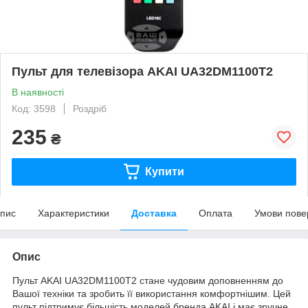
Пульт для телевізора AKAI UA32DM1100T2
В наявності
Код: 3598
Роздріб
235
₴
Купити
пис
Характеристики
Доставка
Оплата
Умови пове
Опис
Пульт AKAI UA32DM1100T2 стане чудовим доповненням до
Вашої техніки та зробить її використання комфортнішим. Цей
пульт підтримує більшість моделей бренда AKAI і має зручне