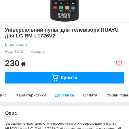
Універсальний пульт для телевізора HUAYU
для LG RM-L1726V2
В наявності
Код: 4972
Роздріб
230
₴
Купити
пис
Характеристики
Доставка
Оплата
Умови пове
Опис
За зазначеною ціною ми пропонуємо Універсальний пульт
HUAYU для LG RM-L1726V2 підвищеної якості: виготовлений