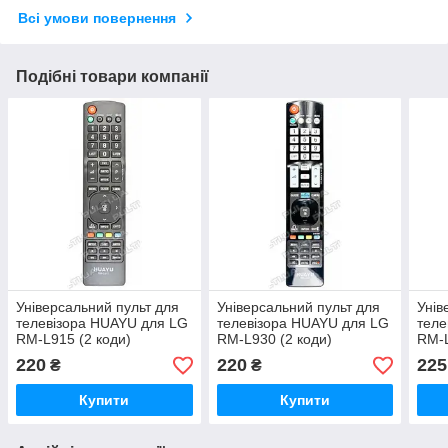
Всі умови повернення
Подібні товари компанії
Універсальний пульт для
Універсальний пульт для
Унів
телевізора HUAYU для LG
телевізора HUAYU для LG
теле
RM-L915 (2 коди)
RM-L930 (2 коди)
RM-L
220
220
225
₴
₴
Купити
Купити