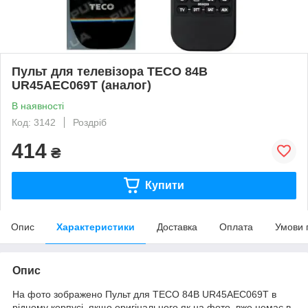
Пульт для телевізора TECO 84B
UR45AEC069T (аналог)
В наявності
Код: 3142
Роздріб
414
₴
Купити
Опис
Характеристики
Доставка
Оплата
Умови 
Опис
На фото зображено Пульт для TECO 84B UR45AEC069T в
рідному корпусі, якщо оригінального як на фото, вже немає в