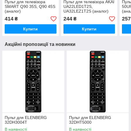
Пульт для телевізора
Пульт для телевізора AKAI
Пуль
SMART Q90 35S, Q90 45S
UA22LED1T2S,
50U
(аналог)
UA32LEZ1T2S (аналог)
(ана
414
244
257
₴
₴
Купити
Купити
Акційні пропозиції та новинки
Пульт для ELENBERG
Пульт для ELENBERG
32DH3004T
32DHT5000
В наявності
В наявності