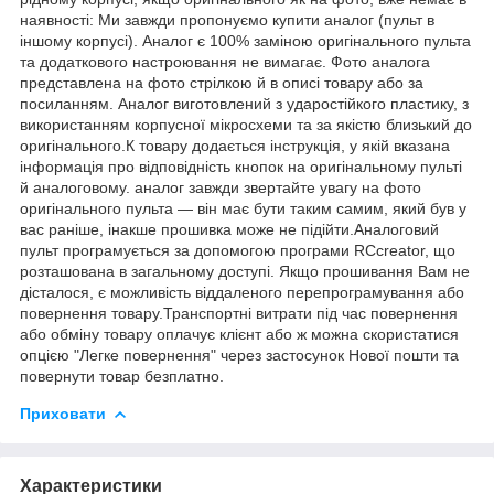
наявності: Ми завжди пропонуємо купити аналог (пульт в
іншому корпусі). Аналог є 100% заміною оригінального пульта
та додаткового настроювання не вимагає. Фото аналога
представлена на фото стрілкою й в описі товару або за
посиланням. Аналог виготовлений з ударостійкого пластику, з
використанням корпусної мікросхеми та за якістю близький до
оригінального.К товару додається інструкція, у якій вказана
інформація про відповідність кнопок на оригінальному пульті
й аналоговому. аналог завжди звертайте увагу на фото
оригінального пульта — він має бути таким самим, який був у
вас раніше, інакше прошивка може не підійти.Аналоговий
пульт програмується за допомогою програми RCcreator, що
розташована в загальному доступі. Якщо прошивання Вам не
дісталося, є можливість віддаленого перепрограмування або
повернення товару.Транспортні витрати під час повернення
або обміну товару оплачує клієнт або ж можна скористатися
опцією "Легке повернення" через застосунок Нової пошти та
повернути товар безплатно.
Приховати
Характеристики