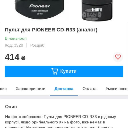
Пульт для PIONEER CD-R33 (аналог)
В наявності
Код: 3928
Роздріб
414
₴
Купити
пис
Характеристики
Доставка
Оплата
Умови пове
Опис
На фото зображено Пульт для PIONEER CD-R33 в рідному
корпусі, якщо оригінального як на фото, вже немає в
наявності: Ми завжди пропонуємо купити аналог (пульт в