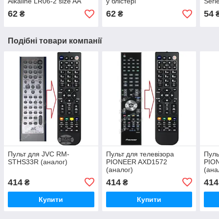
Alkaline LR06-2 size AA
у блістері
Seri
62
62
54
₴
₴
Подібні товари компанії
Пульт для JVC RM-
Пульт для телевізора
Пуль
STHS33R (аналог)
PIONEER AXD1572
PIO
(аналог)
(ана
414
414
414
₴
₴
Купити
Купити