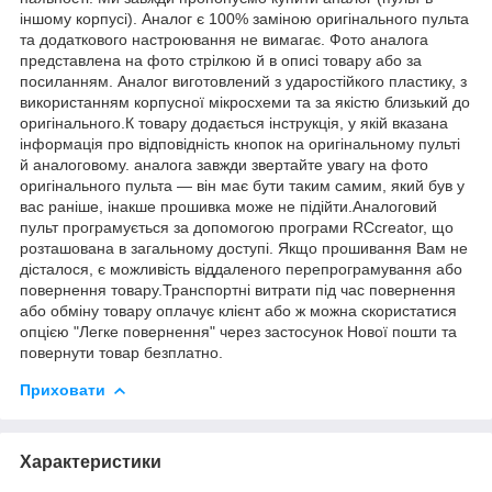
іншому корпусі). Аналог є 100% заміною оригінального пульта
та додаткового настроювання не вимагає. Фото аналога
представлена на фото стрілкою й в описі товару або за
посиланням. Аналог виготовлений з ударостійкого пластику, з
використанням корпусної мікросхеми та за якістю близький до
оригінального.К товару додається інструкція, у якій вказана
інформація про відповідність кнопок на оригінальному пульті
й аналоговому. аналога завжди звертайте увагу на фото
оригінального пульта — він має бути таким самим, який був у
вас раніше, інакше прошивка може не підійти.Аналоговий
пульт програмується за допомогою програми RCcreator, що
розташована в загальному доступі. Якщо прошивання Вам не
дісталося, є можливість віддаленого перепрограмування або
повернення товару.Транспортні витрати під час повернення
або обміну товару оплачує клієнт або ж можна скористатися
опцією "Легке повернення" через застосунок Нової пошти та
повернути товар безплатно.
Приховати
Характеристики