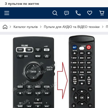
З пультом по життю
Каталог пультів
Пульти для АУДІО та ВІДЕО техніки
П