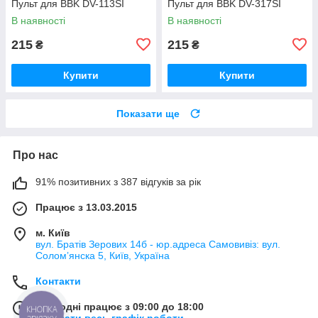
Пульт для BBK DV-113SI
Пульт для BBK DV-317SI
В наявності
В наявності
215
215
₴
₴
Купити
Купити
Показати ще
Про нас
91% позитивних з 387 відгуків за рік
Працює з 13.03.2015
м. Київ
вул. Братів Зерових 14б - юр.адреса Самовивіз: вул.
Соломʼянска 5, Київ, Україна
Контакти
Сьогодні працює з 09:00 до 18:00
КНОПКА
Показати весь графік роботи