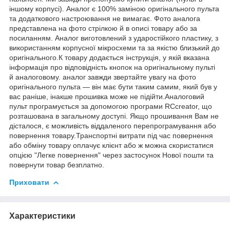
іншому корпусі). Аналог є 100% заміною оригінального пульта
та додаткового настроювання не вимагає. Фото аналога
представлена на фото стрілкою й в описі товару або за
посиланням. Аналог виготовлений з ударостійкого пластику, з
використанням корпусної мікросхеми та за якістю близький до
оригінального.К товару додається інструкція, у якій вказана
інформація про відповідність кнопок на оригінальному пульті
й аналоговому. аналог завжди звертайте увагу на фото
оригінального пульта — він має бути таким самим, який був у
вас раніше, інакше прошивка може не підійти.Аналоговий
пульт програмується за допомогою програми RCcreator, що
розташована в загальному доступі. Якщо прошивання Вам не
дісталося, є можливість віддаленого перепрограмування або
повернення товару.Транспортні витрати під час повернення
або обміну товару оплачує клієнт або ж можна скористатися
опцією "Легке повернення" через застосунок Нової пошти та
повернути товар безплатно.
Приховати
Характеристики