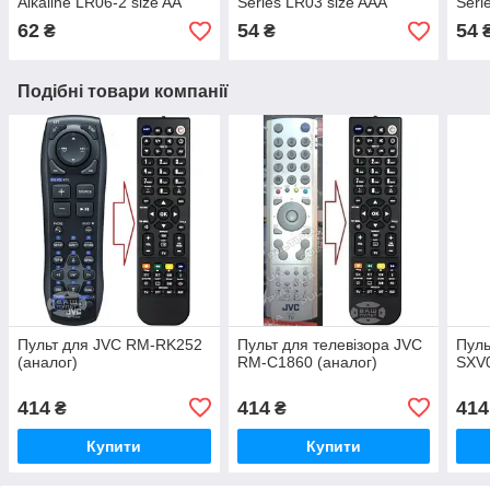
Alkaline LR06-2 size AA
Series LR03 size AAA
Seri
62
54
54
₴
₴
Подібні товари компанії
Пульт для JVC RM-RK252
Пульт для телевізора JVC
Пуль
(аналог)
RM-C1860 (аналог)
SXV0
414
414
414
₴
₴
Купити
Купити