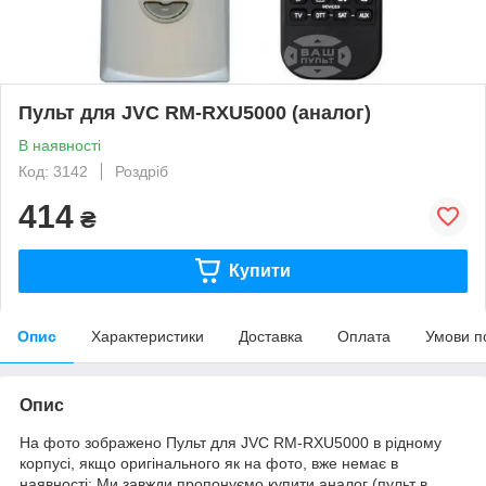
Пульт для JVC RM-RXU5000 (аналог)
В наявності
Код: 3142
Роздріб
414
₴
Купити
Опис
Характеристики
Доставка
Оплата
Умови п
Опис
На фото зображено Пульт для JVC RM-RXU5000 в рідному
корпусі, якщо оригінального як на фото, вже немає в
наявності: Ми завжди пропонуємо купити аналог (пульт в