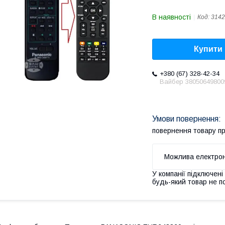
В наявності
Код:
3142
Купити
+380 (67) 328-42-34
Вайбер 38050649800
повернення товару п
У компанії підключені
будь-який товар не п