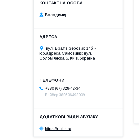
Володимир
вул. Братів Зерових 14б -
юр.адреса Самовивіз: вул.
Соломʼянска 5, Київ, Україна
+380 (67) 328-42-34
Вайбер 380506498009
https://pulti.ua/