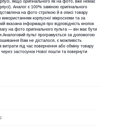
усі, якщо оригінального як на фото, вже немає
рпусі). Аналог є 100% заміною оригінального
ставлена на фото стрілкою й в описі товару
з використанням корпусної мікросхеми та за
кій вказана інформація про відповідність кнопок
вагу на фото оригінального пульта — він має бути
ти.Аналоговий пульт програмується за допомогою
ошивання Вам не дісталося, є можливість
 витрати під час повернення або обміну товару
" через застосунок Нової пошти та повернути
c