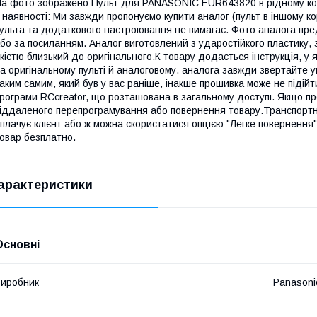
а фото зображено Пульт для PANASONIC EUR643820 в рідному корп
 наявності: Ми завжди пропонуємо купити аналог (пульт в іншому ко
ульта та додаткового настроювання не вимагає. Фото аналога пред
бо за посиланням. Аналог виготовлений з ударостійкого пластику, 
кістю близький до оригінального.К товару додається інструкція, у я
а оригінальному пульті й аналоговому. аналога завжди звертайте у
аким самим, який був у вас раніше, інакше прошивка може не підій
рограми RCcreator, що розташована в загальному доступі. Якщо пр
іддаленого перепрограмування або повернення товару.Транспортні
плачує клієнт або ж можна скористатися опцією "Легке повернення
овар безплатно.
арактеристики
Основні
иробник
Panasoni