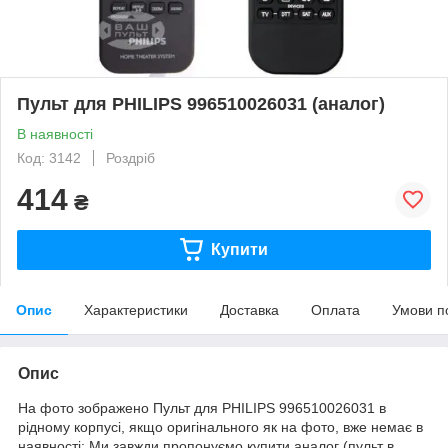
Пульт для PHILIPS 996510026031 (аналог)
В наявності
Код: 3142
Роздріб
414
₴
Купити
Опис
Характеристики
Доставка
Оплата
Умови п
Опис
На фото зображено Пульт для PHILIPS 996510026031 в
рідному корпусі, якщо оригінального як на фото, вже немає в
наявності: Ми завжди пропонуємо купити аналог (пульт в