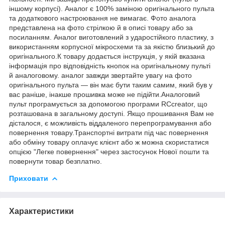
іншому корпусі). Аналог є 100% заміною оригінального пульта
та додаткового настроювання не вимагає. Фото аналога
представлена на фото стрілкою й в описі товару або за
посиланням. Аналог виготовлений з ударостійкого пластику, з
використанням корпусної мікросхеми та за якістю близький до
оригінального.К товару додається інструкція, у якій вказана
інформація про відповідність кнопок на оригінальному пульті
й аналоговому. аналог завжди звертайте увагу на фото
оригінального пульта — він має бути таким самим, який був у
вас раніше, інакше прошивка може не підійти.Аналоговий
пульт програмується за допомогою програми RCcreator, що
розташована в загальному доступі. Якщо прошивання Вам не
дісталося, є можливість віддаленого перепрограмування або
повернення товару.Транспортні витрати під час повернення
або обміну товару оплачує клієнт або ж можна скористатися
опцією "Легке повернення" через застосунок Нової пошти та
повернути товар безплатно.
Приховати
Характеристики