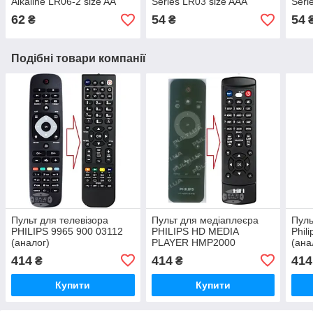
Alkaline LR06-2 size AA
Series LR03 size AAA
Seri
62
54
54
₴
₴
Подібні товари компанії
Пульт для телевізора
Пульт для медіаплеєра
Пуль
PHILIPS 9965 900 03112
PHILIPS HD MEDIA
Phil
(аналог)
PLAYER HMP2000
(ана
(аналог)
414
414
414
₴
₴
Купити
Купити