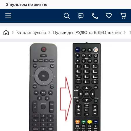
З пультом по життю
Каталог пультів
Пульти для АУДІО та ВІДЕО техніки
П