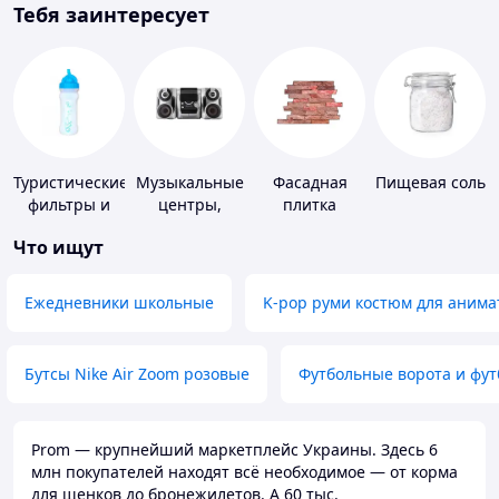
Тебя заинтересует
Туристические
Музыкальные
Фасадная
Пищевая соль
фильтры и
центры,
плитка
таблетки для
магнитолы
Что ищут
питьевой
воды
Ежедневники школьные
K-pop руми костюм для анима
Бутсы Nike Air Zoom розовые
Футбольные ворота и фу
Prom — крупнейший маркетплейс Украины. Здесь 6
млн покупателей находят всё необходимое — от корма
для щенков до бронежилетов. А 60 тыс.