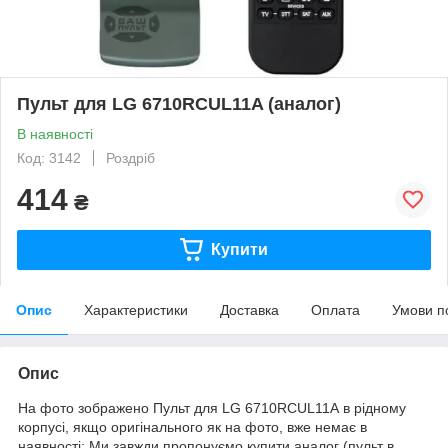
Пульт для LG 6710RCUL11A (аналог)
В наявності
Код: 3142
Роздріб
414
₴
Купити
Опис
Характеристики
Доставка
Оплата
Умови п
Опис
На фото зображено Пульт для LG 6710RCUL11A в рідному
корпусі, якщо оригінального як на фото, вже немає в
наявності: Ми завжди пропонуємо купити аналог (пульт в