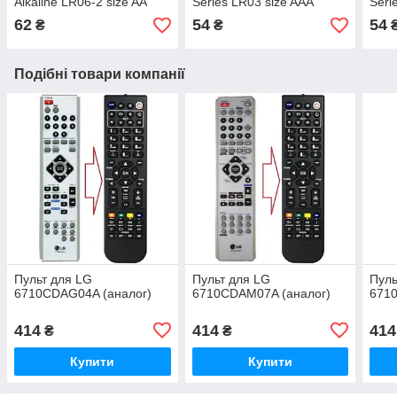
Alkaline LR06-2 size AA
Series LR03 size AAA
Seri
62
54
54
₴
₴
Подібні товари компанії
Пульт для LG
Пульт для LG
Пуль
6710CDAG04A (аналог)
6710CDAM07A (аналог)
671
414
414
414
₴
₴
Купити
Купити