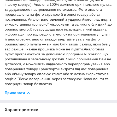
іншому корпусі). Аналог є 100% заміною оригінального пульта
та додаткового настроювання не вимагає. Фото аналога
представлена на фото стрілкою й в описі товару або за
посиланням. Аналог виготовлений з ударостійкого пластику, з
використанням корпусної мікросхеми та за якістю близький до
оригінального.К товару додається інструкція, у якій вказана
інформація про відповідність кнопок на оригінальному пульті
й аналоговому. аналог завжди звертайте увагу на фото
оригінального пульта — він має бути таким самим, який був у
вас раніше, інакше прошивка може не підійти.Аналоговий
пульт програмується за допомогою програми RCcreator, що
розташована в загальному доступі. Якщо прошивання Вам не
дісталося, є можливість віддаленого перепрограмування або
повернення товару.Транспортні витрати під час повернення
або обміну товару оплачує клієнт або ж можна скористатися
опцією "Легке повернення" через застосунок Нової пошти та
повернути товар безплатно.
Приховати
Характеристики