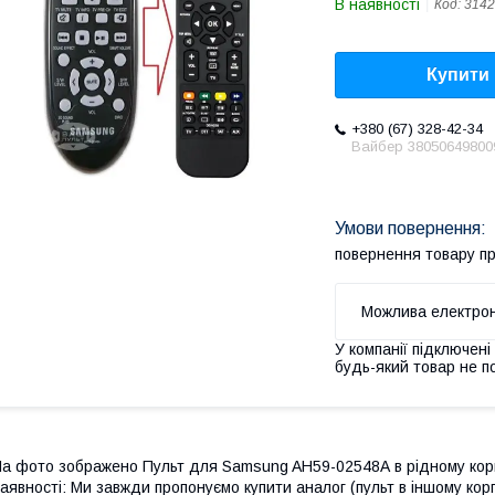
В наявності
Код:
3142
Купити
+380 (67) 328-42-34
Вайбер 38050649800
повернення товару п
У компанії підключені
будь-який товар не п
а фото зображено Пульт для Samsung AH59-02548A в рідному корпу
аявності: Ми завжди пропонуємо купити аналог (пульт в іншому кор