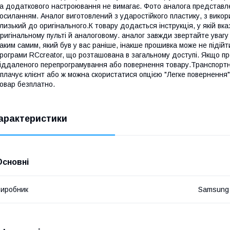
а додаткового настроювання не вимагає. Фото аналога представлен
осиланням. Аналог виготовлений з ударостійкого пластику, з викор
лизький до оригінального.К товару додається інструкція, у якій вк
ригінальному пульті й аналоговому. аналог завжди звертайте увагу
аким самим, який був у вас раніше, інакше прошивка може не підій
рограми RCcreator, що розташована в загальному доступі. Якщо пр
іддаленого перепрограмування або повернення товару.Транспортні
плачує клієнт або ж можна скористатися опцією "Легке повернення
овар безплатно.
арактеристики
Основні
иробник
Samsung