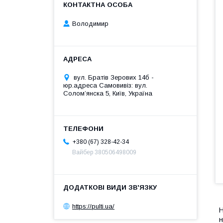
Володимир
вул. Братів Зерових 14б -
юр.адреса Самовивіз: вул.
Соломʼянска 5, Київ, Україна
+380 (67) 328-42-34
Вайбер 380506498009
https://pulti.ua/
Н
н