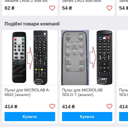
Alkaline LR06-2 size AA
Series LR03 size AAA
Seri
62
54
54
₴
₴
Подібні товари компанії
Пульт для MICROLAB A-
Пульт для MICROLAB
Пул
6662 (аналог)
SOLO 7 (аналог)
SOLO
414
414
414
₴
₴
Купити
Купити