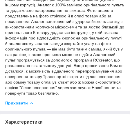
іншому корпусі). Аналог є 100% заміною оригінального пульта
та додаткового настроювання не вимагає. Фото аналога
представлена на фото стрілкою й в описі товару або за
посиланням. Аналог виготовлений з ударостійкого пластику, з
використанням корпусної мікросхеми та за якістю близький до
оригінального.К товару додається інструкція, у якій вказана
інформація про відповідність кнопок на оригінальному пульті
й аналоговому. аналог завжди звертайте увагу на фото
оригінального пульта — він має бути таким самим, який був у
вас раніше, інакше прошивка може не підійти.Аналоговий
пульт програмується за допомогою програми RCcreator, що
розташована в загальному доступі. Якщо прошивання Вам не
дісталося, є можливість віддаленого перепрограмування або
повернення товару.Транспортні витрати під час повернення
або обміну товару оплачує клієнт або ж можна скористатися
опцією "Легке повернення" через застосунок Нової пошти та
повернути товар безплатно.
Приховати
Характеристики