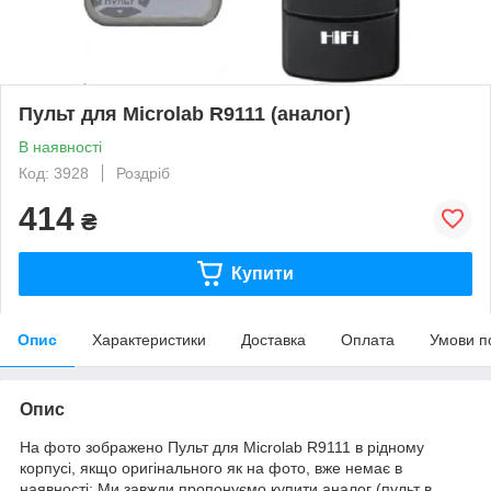
Пульт для Microlab R9111 (аналог)
В наявності
Код: 3928
Роздріб
414
₴
Купити
Опис
Характеристики
Доставка
Оплата
Умови п
Опис
На фото зображено Пульт для Microlab R9111 в рідному
корпусі, якщо оригінального як на фото, вже немає в
наявності: Ми завжди пропонуємо купити аналог (пульт в