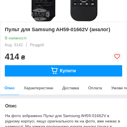
Пульт для Samsung AH59-01662V (аналог)
В наявності
Код: 3142
Роздріб
414
₴
Купити
Опис
Характеристики
Доставка
Оплата
Умови п
Опис
На фото зображено Пульт для Samsung AH59-01662V в
рідному корпусі, якщо оригінального як на фото, вже немає в
наявності: Ми завжди пропонуємо купити аналог (пульт в