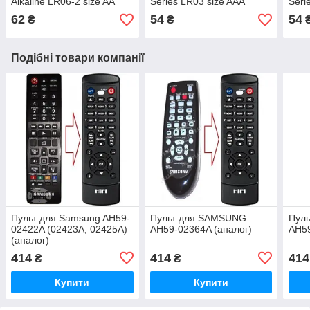
Alkaline LR06-2 size AA
Series LR03 size AAA
Seri
62
54
54
₴
₴
Подібні товари компанії
Пульт для Samsung AH59-
Пульт для SAMSUNG
Пул
02422A (02423A, 02425A)
AH59-02364A (аналог)
AH59
(аналог)
414
414
414
₴
₴
Купити
Купити