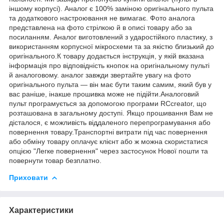
іншому корпусі). Аналог є 100% заміною оригінального пульта
та додаткового настроювання не вимагає. Фото аналога
представлена на фото стрілкою й в описі товару або за
посиланням. Аналог виготовлений з ударостійкого пластику, з
використанням корпусної мікросхеми та за якістю близький до
оригінального.К товару додається інструкція, у якій вказана
інформація про відповідність кнопок на оригінальному пульті
й аналоговому. аналог завжди звертайте увагу на фото
оригінального пульта — він має бути таким самим, який був у
вас раніше, інакше прошивка може не підійти.Аналоговий
пульт програмується за допомогою програми RCcreator, що
розташована в загальному доступі. Якщо прошивання Вам не
дісталося, є можливість віддаленого перепрограмування або
повернення товару.Транспортні витрати під час повернення
або обміну товару оплачує клієнт або ж можна скористатися
опцією "Легке повернення" через застосунок Нової пошти та
повернути товар безплатно.
Приховати
Характеристики