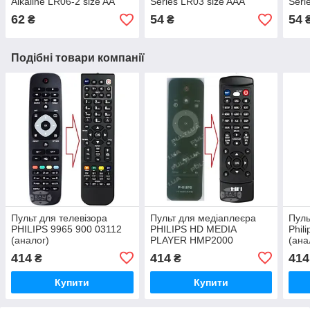
Alkaline LR06-2 size AA
Series LR03 size AAA
Seri
62
54
54
₴
₴
Подібні товари компанії
Пульт для телевізора
Пульт для медіаплеєра
Пуль
PHILIPS 9965 900 03112
PHILIPS HD MEDIA
Phil
(аналог)
PLAYER HMP2000
(ана
(аналог)
414
414
414
₴
₴
Купити
Купити