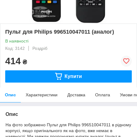
Пульт для Philips 996510047011 (аналог)
В наявності
Код: 3142
Роздріб
414
₴
Купити
Опис
Характеристики
Доставка
Оплата
Умови п
Опис
На фото зображено Пульт для Philips 996510047011 в рідному
корпусі, якщо оригінального як на фото, вже немає в
наявності: Ми завжди пропонуємо купити аналог (пульт в