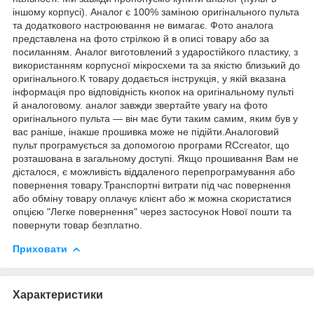
іншому корпусі). Аналог є 100% заміною оригінального пульта
та додаткового настроювання не вимагає. Фото аналога
представлена на фото стрілкою й в описі товару або за
посиланням. Аналог виготовлений з ударостійкого пластику, з
використанням корпусної мікросхеми та за якістю близький до
оригінального.К товару додається інструкція, у якій вказана
інформація про відповідність кнопок на оригінальному пульті
й аналоговому. аналог завжди звертайте увагу на фото
оригінального пульта — він має бути таким самим, яким був у
вас раніше, інакше прошивка може не підійти.Аналоговий
пульт програмується за допомогою програми RCcreator, що
розташована в загальному доступі. Якщо прошивання Вам не
дісталося, є можливість віддаленого перепрограмування або
повернення товару.Транспортні витрати під час повернення
або обміну товару оплачує клієнт або ж можна скористатися
опцією "Легке повернення" через застосунок Нової пошти та
повернути товар безплатно.
Приховати
Характеристики