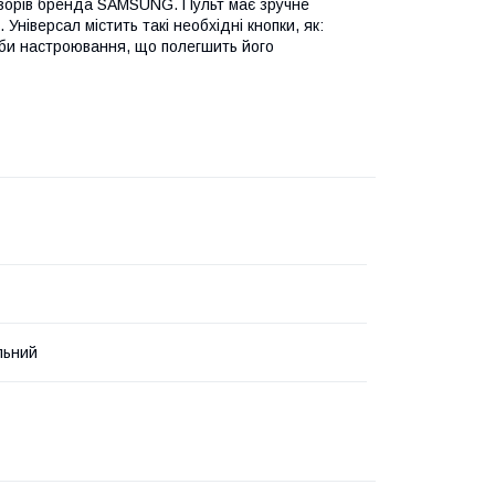
ізорів бренда SAMSUNG. Пульт має зручне
ніверсал містить такі необхідні кнопки, як:
би настроювання, що полегшить його
льний