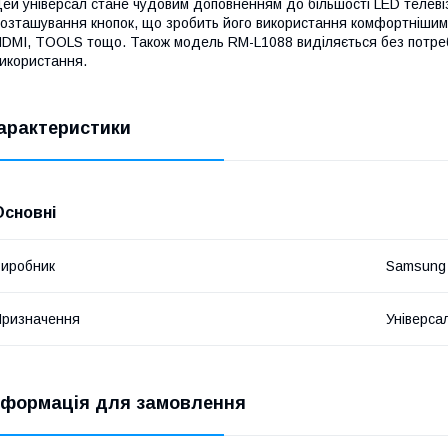
ей універсал стане чудовим доповненням до більшості LED телев
озташування кнопок, що зробить його використання комфортнішим. У
DMI, TOOLS тощо. Також модель RM-L1088 виділяється без потре
икористання.
арактеристики
Основні
иробник
Samsung
ризначення
Універса
нформація для замовлення