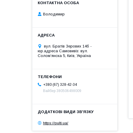
Володимир
вул. Братів Зерових 14б -
юр.адреса Самовивіз: вул.
Соломʼянска 5, Київ, Україна
+380 (67) 328-42-34
Вайбер 380506498009
https://pulti.ua/