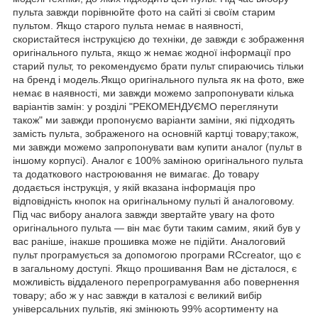
пульта завжди порівнюйте фото на сайті зі своїм старим
пультом. Якщо старого пульта немає в наявності,
скористайтеся інструкцією до техніки, де завжди є зображення
оригінального пульта, якщо ж немає жодної інформації про
старий пульт, то рекомендуємо брати пульт спираючись тільки
на бренд і модель.Якщо оригінального пульта як на фото, вже
немає в наявності, ми завжди можемо запропонувати кілька
варіантів замін: у розділі "РЕКОМЕНДУЄМО переглянути
також" ми завжди пропонуємо варіанти заміни, які підходять
замість пульта, зображеного на основній картці товару;також,
ми завжди можемо запропонувати вам купити аналог (пульт в
іншому корпусі). Аналог є 100% заміною оригінального пульта
та додаткового настроювання не вимагає. До товару
додається інструкція, у якій вказана інформація про
відповідність кнопок на оригінальному пульті й аналоговому.
Під час вибору аналога завжди звертайте увагу на фото
оригінального пульта — він має бути таким самим, який був у
вас раніше, інакше прошивка може не підійти. Аналоговий
пульт програмується за допомогою програми RCcreator, що є
в загальному доступі. Якщо прошивання Вам не дісталося, є
можливість віддаленого перепрограмування або повернення
товару; або ж у нас завжди в каталозі є великий вибір
універсальних пультів, які змінюють 99% асортименту на