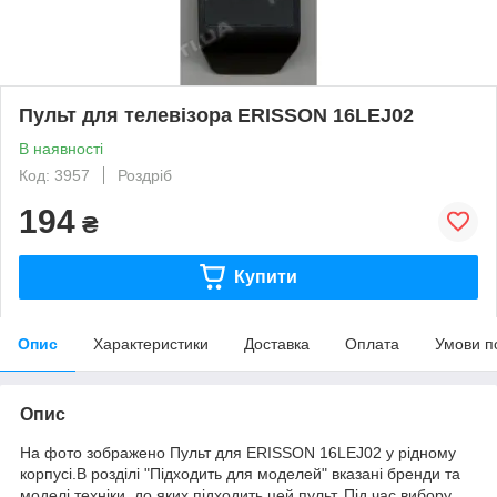
Пульт для телевізора ERISSON 16LEJ02
В наявності
Код: 3957
Роздріб
194
₴
Купити
Опис
Характеристики
Доставка
Оплата
Умови п
Опис
На фото зображено Пульт для ERISSON 16LEJ02 у рідному
корпусі.В розділі "Підходить для моделей" вказані бренди та
моделі техніки, до яких підходить цей пульт. Під час вибору