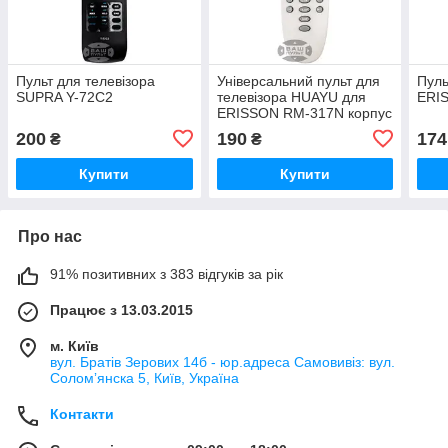
Пульт для телевізора
Універсальний пульт для
Пуль
SUPRA Y-72C2
телевізора HUAYU для
ERI
ERISSON RM-317N корпус
5W63 (2 коди)
200
190
174
₴
₴
Купити
Купити
Про нас
91% позитивних з 383 відгуків за рік
Працює з 13.03.2015
м. Київ
вул. Братів Зерових 14б - юр.адреса Самовивіз: вул.
Соломʼянска 5, Київ, Україна
Контакти