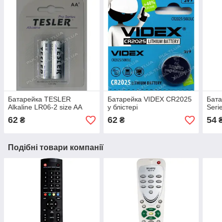
Батарейка TESLER
Батарейка VIDEX CR2025
Бат
Alkaline LR06-2 size AA
у блістері
Seri
62
62
54
₴
₴
Подібні товари компанії