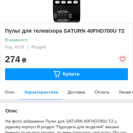
Пульт для телевізора SATURN 40FHD700U T2
В наявності
Код: 4029
Роздріб
274
₴
Купити
Опис
Характеристики
Доставка
Оплата
Умови 
Опис
На фото зображено Пульт для SATURN 40FHD700U T2 у
рідному корпусі.В розділі "Підходить для моделей" вказані
бренди та моделі техніки, до яких підходить цей пульт. Під час