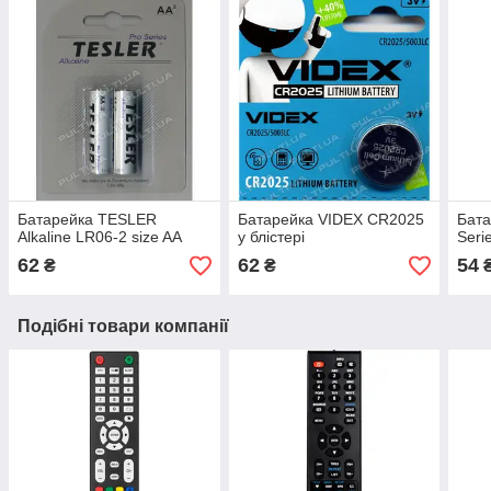
Батарейка TESLER
Батарейка VIDEX CR2025
Бат
Alkaline LR06-2 size AA
у блістері
Seri
62
62
54
₴
₴
Подібні товари компанії