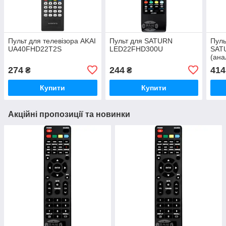
Пульт для телевізора AKAI
Пульт для SATURN
Пуль
UA40FHD22T2S
LED22FHD300U
SAT
(ана
274
244
414
₴
₴
Купити
Купити
Акційні пропозиції та новинки