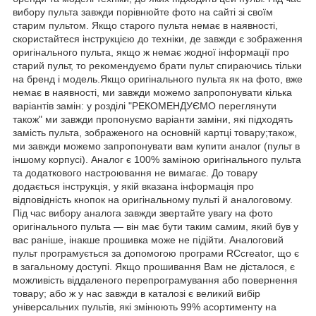
вибору пульта завжди порівнюйте фото на сайті зі своїм
старим пультом. Якщо старого пульта немає в наявності,
скористайтеся інструкцією до техніки, де завжди є зображення
оригінального пульта, якщо ж немає жодної інформації про
старий пульт, то рекомендуємо брати пульт спираючись тільки
на бренд і модель.Якщо оригінального пульта як на фото, вже
немає в наявності, ми завжди можемо запропонувати кілька
варіантів замін: у розділі "РЕКОМЕНДУЄМО переглянути
також" ми завжди пропонуємо варіанти заміни, які підходять
замість пульта, зображеного на основній картці товару;також,
ми завжди можемо запропонувати вам купити аналог (пульт в
іншому корпусі). Аналог є 100% заміною оригінального пульта
та додаткового настроювання не вимагає. До товару
додається інструкція, у якій вказана інформація про
відповідність кнопок на оригінальному пульті й аналоговому.
Під час вибору аналога завжди звертайте увагу на фото
оригінального пульта — він має бути таким самим, який був у
вас раніше, інакше прошивка може не підійти. Аналоговий
пульт програмується за допомогою програми RCcreator, що є
в загальному доступі. Якщо прошивання Вам не дісталося, є
можливість віддаленого перепрограмування або повернення
товару; або ж у нас завжди в каталозі є великий вибір
універсальних пультів, які змінюють 99% асортименту на