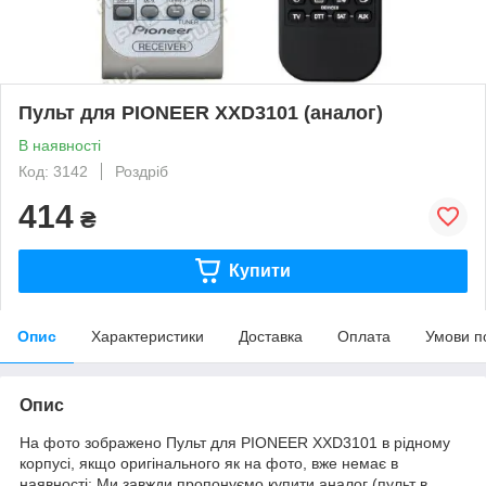
Пульт для PIONEER XXD3101 (аналог)
В наявності
Код: 3142
Роздріб
414
₴
Купити
Опис
Характеристики
Доставка
Оплата
Умови п
Опис
На фото зображено Пульт для PIONEER XXD3101 в рідному
корпусі, якщо оригінального як на фото, вже немає в
наявності: Ми завжди пропонуємо купити аналог (пульт в