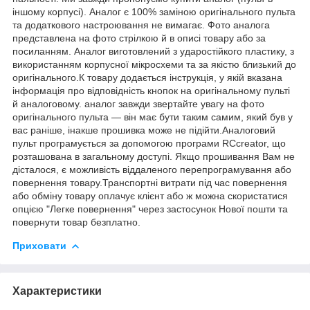
іншому корпусі). Аналог є 100% заміною оригінального пульта
та додаткового настроювання не вимагає. Фото аналога
представлена на фото стрілкою й в описі товару або за
посиланням. Аналог виготовлений з ударостійкого пластику, з
використанням корпусної мікросхеми та за якістю близький до
оригінального.К товару додається інструкція, у якій вказана
інформація про відповідність кнопок на оригінальному пульті
й аналоговому. аналог завжди звертайте увагу на фото
оригінального пульта — він має бути таким самим, який був у
вас раніше, інакше прошивка може не підійти.Аналоговий
пульт програмується за допомогою програми RCcreator, що
розташована в загальному доступі. Якщо прошивання Вам не
дісталося, є можливість віддаленого перепрограмування або
повернення товару.Транспортні витрати під час повернення
або обміну товару оплачує клієнт або ж можна скористатися
опцією "Легке повернення" через застосунок Нової пошти та
повернути товар безплатно.
Приховати
Характеристики