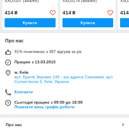
XXD3107 (аналог)
XXD3178 (аналог)
XXD3
414
414
414
₴
₴
Купити
Купити
Про нас
91% позитивних з 387 відгуків за рік
Працює з 13.03.2015
м. Київ
вул. Братів Зерових 14б - юр.адреса Самовивіз: вул.
Соломʼянска 5, Київ, Україна
Контакти
Сьогодні працює з 09:00 до 18:00
Показати весь графік роботи
Про нас