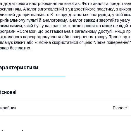
а додаткового настроювання не вимагає. Фото аналога представлен
осиланням. Аналог виготовлений з ударостійкого пластику, з викор
лизький до оригінального.К товару додається інструкція, у якій вк
ригінальному пульті й аналоговому. аналог завжди звертайте увагу
аким самим, який був у вас раніше, інакше прошивка може не підій
рограми RCcreator, що розташована в загальному доступі. Якщо пр
іддаленого перепрограмування або повернення товару.Транспортні
плачує клієнт або ж можна скористатися опцією "Легке повернення
овар безплатно.
арактеристики
Основні
иробник
Pioneer