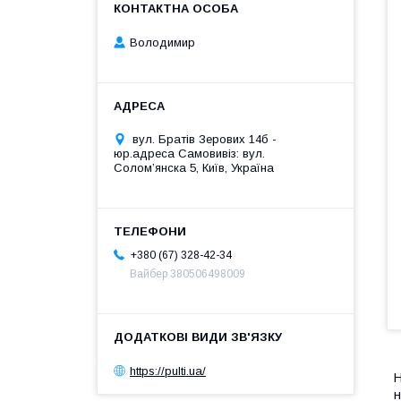
Володимир
вул. Братів Зерових 14б -
юр.адреса Самовивіз: вул.
Соломʼянска 5, Київ, Україна
+380 (67) 328-42-34
Вайбер 380506498009
https://pulti.ua/
Н
н