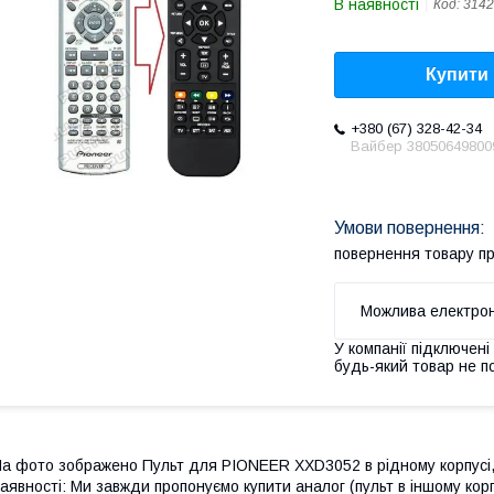
В наявності
Код:
3142
Купити
+380 (67) 328-42-34
Вайбер 38050649800
повернення товару п
У компанії підключені
будь-який товар не п
а фото зображено Пульт для PIONEER XXD3052 в рідному корпусі, 
аявності: Ми завжди пропонуємо купити аналог (пульт в іншому кор