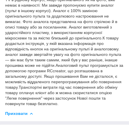
немає в наявності: Ми завжди пропонуємо купити аналог
(пульт в іншому корпусі). Аналог є 100% заміною
оригінального пульта та додаткового настроювання не
вимагає. Фото аналога представлена на фото стрілкою й в
описі товару або за посиланням. Аналог виготовлений з
ударостійкого пластику, з використанням корпусної
мікросхеми та за якістю близький до оригінального.К товару
додається інструкція, у якій вказана інформація про
відповідність кнопок на оригінальному пульті й аналоговому.
аналог завжди звертайте увагу на фото оригінального пульта
— він має бути таким самим, який був у вас раніше, інакше
прошивка може не підійти.Аналоговий пульт програмується за
допомогою програми RCcreator, що розташована в
загальному доступі. Якщо прошивання Вам не дісталося, є
можливість віддаленого перепрограмування або повернення
товару.Транспортні витрати під час повернення або обміну
товару оплачує клієнт або ж можна скористатися опцією
"Легке повернення" через застосунок Нової пошти та
повернути товар безплатно.
Приховати