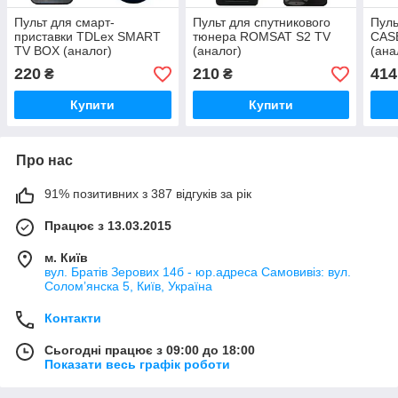
Пульт для смарт-
Пульт для cпутникового
Пуль
приставки TDLex SMART
тюнера ROMSAT S2 TV
CAS
TV BOX (аналог)
(аналог)
(ана
220
210
414
₴
₴
Купити
Купити
Про нас
91% позитивних з 387 відгуків за рік
Працює з 13.03.2015
м. Київ
вул. Братів Зерових 14б - юр.адреса Самовивіз: вул.
Соломʼянска 5, Київ, Україна
Контакти
Сьогодні працює з 09:00 до 18:00
Показати весь графік роботи