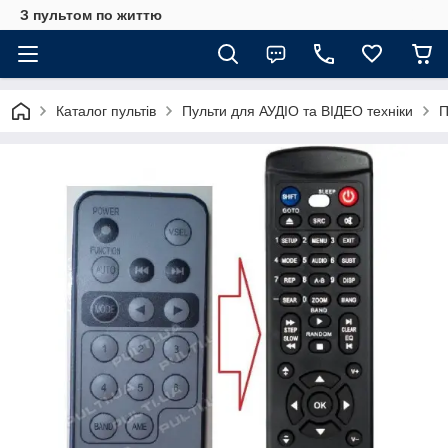
З пультом по життю
Каталог пультів
Пульти для АУДІО та ВІДЕО техніки
П