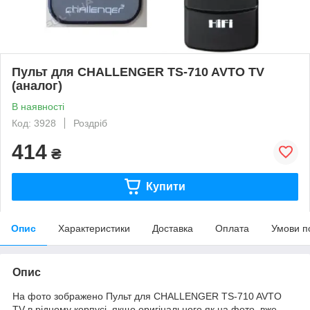
Пульт для CHALLENGER TS-710 AVTO TV
(аналог)
В наявності
Код: 3928
Роздріб
414
₴
Купити
Опис
Характеристики
Доставка
Оплата
Умови п
Опис
На фото зображено Пульт для CHALLENGER TS-710 AVTO
TV в рідному корпусі, якщо оригінального як на фото, вже