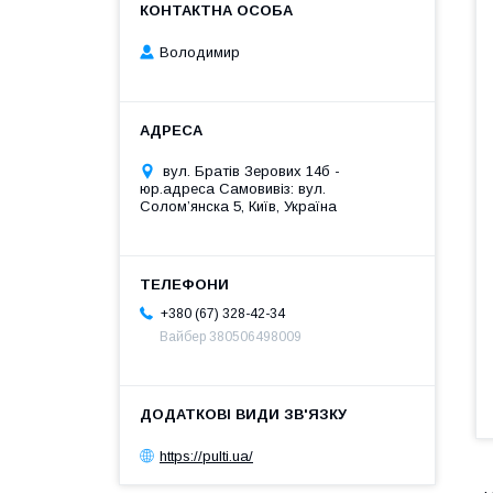
Володимир
вул. Братів Зерових 14б -
юр.адреса Самовивіз: вул.
Соломʼянска 5, Київ, Україна
+380 (67) 328-42-34
Вайбер 380506498009
https://pulti.ua/