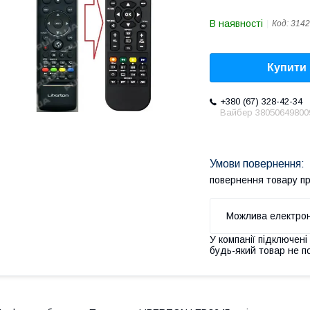
В наявності
Код:
3142
Купити
+380 (67) 328-42-34
Вайбер 38050649800
повернення товару п
У компанії підключені
будь-який товар не п