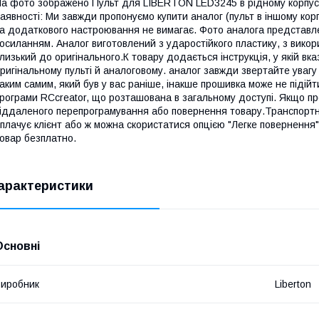
а фото зображено Пульт для LIBERTON LED3245 в рідному корпусі,
аявності: Ми завжди пропонуємо купити аналог (пульт в іншому кор
а додаткового настроювання не вимагає. Фото аналога представлен
осиланням. Аналог виготовлений з ударостійкого пластику, з викор
лизький до оригінального.К товару додається інструкція, у якій вк
ригінальному пульті й аналоговому. аналог завжди звертайте увагу
аким самим, який був у вас раніше, інакше прошивка може не підій
рограми RCcreator, що розташована в загальному доступі. Якщо пр
іддаленого перепрограмування або повернення товару.Транспортні
плачує клієнт або ж можна скористатися опцією "Легке повернення
овар безплатно.
арактеристики
Основні
иробник
Liberton