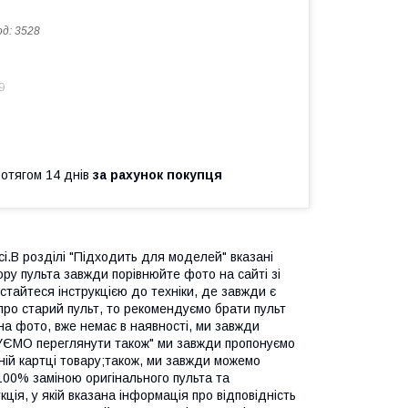
од:
3528
9
ротягом 14 днів
за рахунок покупця
і.В розділі "Підходить для моделей" вказані
ору пульта завжди порівнюйте фото на сайті зі
стайтеся інструкцією до техніки, де завжди є
про старий пульт, то рекомендуємо брати пульт
на фото, вже немає в наявності, ми завжди
ДУЄМО переглянути також" ми завжди пропонуємо
вній картці товару;також, ми завжди можемо
 100% заміною оригінального пульта та
ія, у якій вказана інформація про відповідність