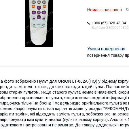
Немає в наявності
К
+380 (67) 328-42-34
Вайбер 38050649800
повернення товару п
а фото зображено Пульт для ORION LT-002A (HQ) у рідному корпус
ренди та моделі техніки, до яких підходить цей пульт. Під час виб
воїм старим пультом. Якщо старого пульта немає в наявності, скори
ображення оригінального пульта, якщо ж немає жодної інформації 
пираючись тільки на бренд і модель.Якщо оригінального пульта як 
ожемо запропонувати кілька варіантів замін: у розділі "РЕКОМЕН
аріанти заміни, які підходять замість пульта, зображеного на осно
апропонувати вам купити аналог (пульт в іншому корпусі). Аналог є
одаткового настроювання не вимагає. До товару додається інструкц