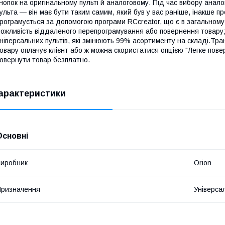
нопок на оригінальному пульті й аналоговому. Під час вибору анал
ульта — він має бути таким самим, який був у вас раніше, інакше п
рограмується за допомогою програми RCcreator, що є в загальному
ожливість віддаленого перепрограмування або повернення товару; 
ніверсальних пультів, які змінюють 99% асортименту на складі.Тра
овару оплачує клієнт або ж можна скористатися опцією "Легке пове
овернути товар безплатно.
арактеристики
Основні
иробник
Orion
ризначення
Універса