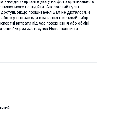
ога завжди звертайте увагу на фото оригінального
рошивка може не підійти. Аналоговий пульт
 доступі. Якщо прошивання Вам не дісталося, є
або ж у нас завжди в каталозі є великий вибір
нспортні витрати під час повернення або обміні
рнення" через застосунок Нової пошти та
льний