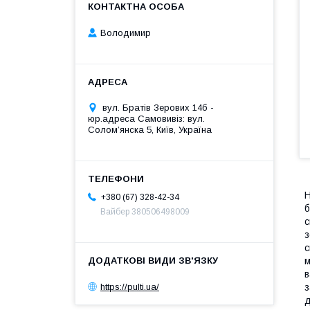
Володимир
вул. Братів Зерових 14б -
юр.адреса Самовивіз: вул.
Соломʼянска 5, Київ, Україна
Н
+380 (67) 328-42-34
б
Вайбер 380506498009
с
з
с
м
в
https://pulti.ua/
з
д