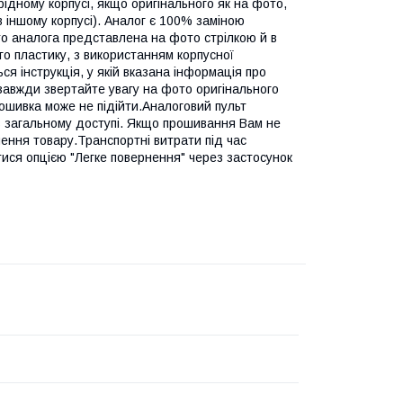
дному корпусі, якщо оригінального як на фото,
в іншому корпусі). Аналог є 100% заміною
то аналога представлена на фото стрілкою й в
го пластику, з використанням корпусної
ся інструкція, у якій вказана інформація про
 завжди звертайте увагу на фото оригінального
рошивка може не підійти.Аналоговий пульт
в загальному доступі. Якщо прошивання Вам не
ення товару.Транспортні витрати під час
тися опцією "Легке повернення" через застосунок