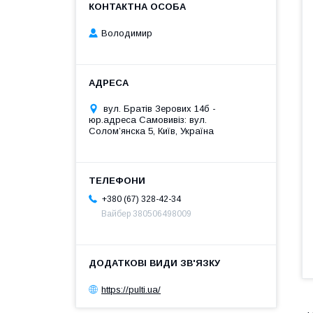
Володимир
вул. Братів Зерових 14б -
юр.адреса Самовивіз: вул.
Соломʼянска 5, Київ, Україна
+380 (67) 328-42-34
Вайбер 380506498009
https://pulti.ua/