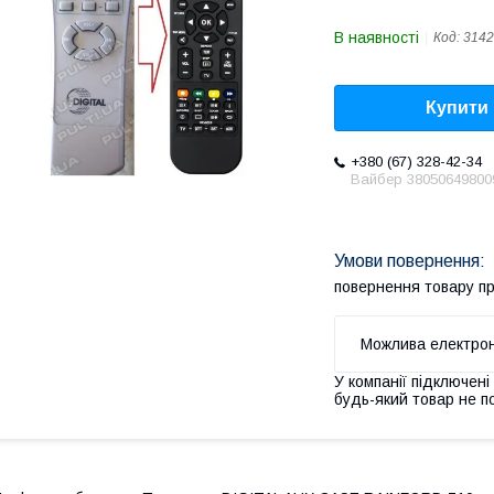
В наявності
Код:
3142
Купити
+380 (67) 328-42-34
Вайбер 38050649800
повернення товару п
У компанії підключені
будь-який товар не п