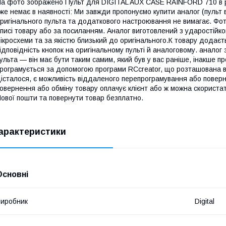
а фото зображено Пульт для DIGITAL AUX CASE RAINFORD 710 в рі
же немає в наявності: Ми завжди пропонуємо купити аналог (пульт 
ригінального пульта та додаткового настроювання не вимагає. Фо
писі товару або за посиланням. Аналог виготовлений з ударостійко
ікросхеми та за якістю близький до оригінального.К товару додаєть
ідповідність кнопок на оригінальному пульті й аналоговому. аналог
ульта — він має бути таким самим, який був у вас раніше, інакше п
рограмується за допомогою програми RCcreator, що розташована 
істалося, є можливість віддаленого перепрограмування або поверн
овернення або обміну товару оплачує клієнт або ж можна скориста
ової пошти та повернути товар безплатно.
арактеристики
Основні
иробник
Digital