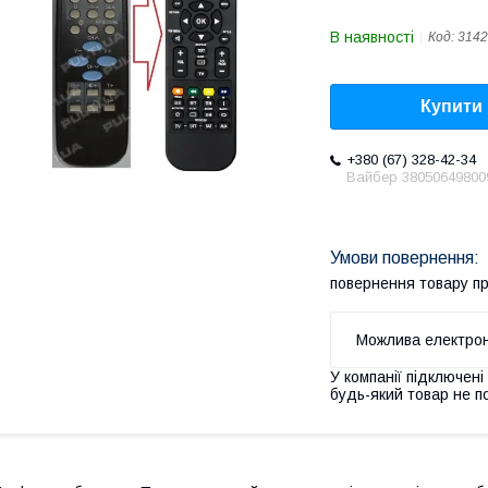
В наявності
Код:
3142
Купити
+380 (67) 328-42-34
Вайбер 38050649800
повернення товару п
У компанії підключені
будь-який товар не п