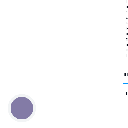
Н
н
з
с
к
і
о
п
н
п
Н
І
Ц
КНОПКА
ЗВ'ЯЗКУ