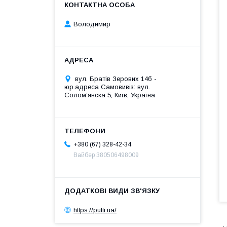
Володимир
вул. Братів Зерових 14б -
юр.адреса Самовивіз: вул.
Соломʼянска 5, Київ, Україна
+380 (67) 328-42-34
Вайбер 380506498009
https://pulti.ua/