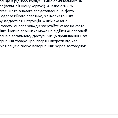
енда в рідному корпусі, якщо оригінального як
г (пульт в іншому корпусі). Аналог є 100%
агає. Фото аналога представлена на фото
з ударостійкого пластику, з використанням
у додається інструкція, у якій вказана
логовому. аналог завжди звертайте увагу на фото
ніше, інакше прошивка може не підійти.Аналоговий
вана в загальному доступі. Якщо прошивання Вам
ернення товару.Транспортні витрати під час
тися опцією "Легке повернення" через застосунок