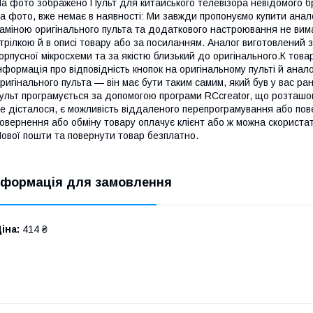
а фото зображено Пульт для китайського телевізора невідомого бр
а фото, вже немає в наявності: Ми завжди пропонуємо купити анало
аміною оригінального пульта та додаткового настроювання не вим
трілкою й в описі товару або за посиланням. Аналог виготовлений 
орпусної мікросхеми та за якістю близький до оригінального.К товар
нформація про відповідність кнопок на оригінальному пульті й ана
ригінального пульта — він має бути таким самим, який був у вас ра
ульт програмується за допомогою програми RCcreator, що розташо
е дісталося, є можливість віддаленого перепрограмування або пов
овернення або обміну товару оплачує клієнт або ж можна скориста
ової пошти та повернути товар безплатно.
нформація для замовлення
іна:
414 ₴