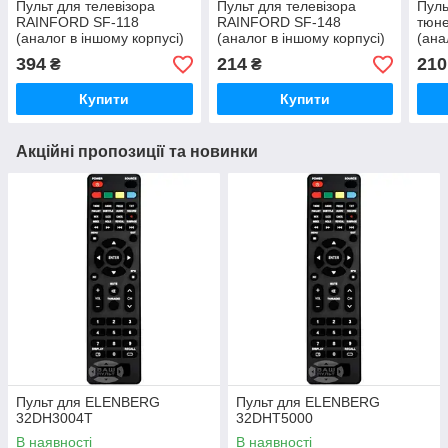
Пульт для телевізора
Пульт для телевізора
Пуль
RAINFORD SF-118
RAINFORD SF-148
тюн
(аналог в іншому корпусі)
(аналог в іншому корпусі)
(ана
394
214
210
₴
₴
Купити
Купити
Акційні пропозиції та новинки
Пульт для ELENBERG
Пульт для ELENBERG
32DH3004T
32DHT5000
В наявності
В наявності