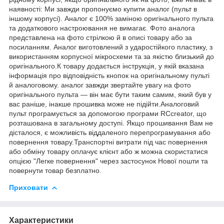
наявності: Ми завжди пропонуємо купити аналог (пульт в
іншому корпусі). Аналог є 100% заміною оригінального пульта
та додаткового настроювання не вимагає. Фото аналога
представлена на фото стрілкою й в описі товару або за
посиланням. Аналог виготовлений з ударостійкого пластику, з
використанням корпусної мікросхеми та за якістю близький до
оригінального.К товару додається інструкція, у якій вказана
інформація про відповідність кнопок на оригінальному пульті
й аналоговому. аналог завжди звертайте увагу на фото
оригінального пульта — він має бути таким самим, який був у
вас раніше, інакше прошивка може не підійти.Аналоговий
пульт програмується за допомогою програми RCcreator, що
розташована в загальному доступі. Якщо прошивання Вам не
дісталося, є можливість віддаленого перепрограмування або
повернення товару.Транспортні витрати під час повернення
або обміну товару оплачує клієнт або ж можна скористатися
опцією "Легке повернення" через застосунок Нової пошти та
повернути товар безплатно.
Приховати
Характеристики