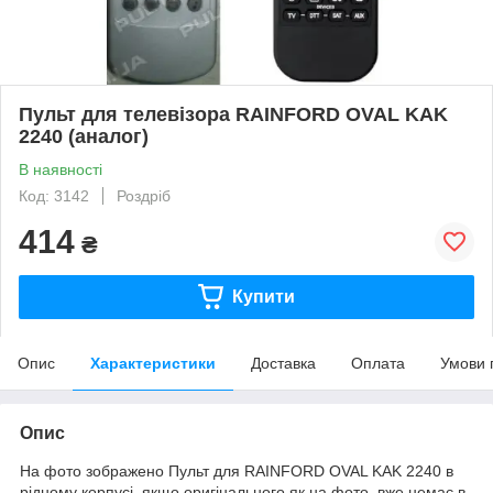
Пульт для телевізора RAINFORD OVAL KAK
2240 (аналог)
В наявності
Код: 3142
Роздріб
414
₴
Купити
Опис
Характеристики
Доставка
Оплата
Умови 
Опис
На фото зображено Пульт для RAINFORD OVAL KAK 2240 в
рідному корпусі, якщо оригінального як на фото, вже немає в