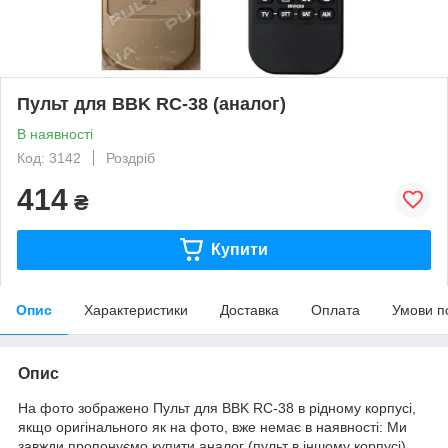
Пульт для BBK RC-38 (аналог)
В наявності
Код: 3142
Роздріб
414
₴
Купити
Опис
Характеристики
Доставка
Оплата
Умови п
Опис
На фото зображено Пульт для BBK RC-38 в рідному корпусі,
якщо оригінального як на фото, вже немає в наявності: Ми
завжди пропонуємо купити аналог (пульт в іншому корпусі).