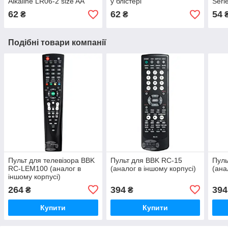
Alkaline LR06-2 size AA
у блістері
Seri
62
62
54
₴
₴
Подібні товари компанії
Пульт для телевізора BBK
Пульт для BBK RC-15
Пуль
RC-LEM100 (аналог в
(аналог в іншому корпусі)
(ана
іншому корпусі)
264
394
394
₴
₴
Купити
Купити