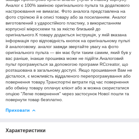
Аналог є 100% заміною оригінального пульта та додаткового
настроювання не вимагає. Фото аналога представлена на
фото стрілкою й в описі товару або за посиланням. Аналог
виготовлений з ударостійкого пластику, з використанням
корпусної мікросхеми та за якістю близький до
оригінального.К товару додається інструкція, у якій вказана
інформація про відповідність кнопок на оригінальному пульті
й аналоговому. аналог завжди звертайте увагу на фото
оригінального пульта — він має бути таким самим, який був у
вас раніше, інакше прошивка може не підійти.Аналоговий
пульт програмується за допомогою програми RCcreator, що
розташована в загальному доступі. Якщо прошивання Вам не
дісталося, є можливість віддаленого перепрограмування або
повернення товару.Транспортні витрати під час повернення
або обміну товару оплачує клієнт або ж можна скористатися
опцією "Легке повернення" через застосунок Нової пошти та
повернути товар безплатно.
Приховати
Характеристики