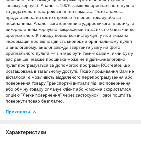
іншому корпусі). Аналог є 100% заміною оригінального пульта
та додаткового настроювання не вимагає. Фото аналога
представлена на фото стрілкою й в описі товару або за
посиланням. Аналог виготовлений з ударостійкого пластику, з
використанням корпусної мікросхеми та за якістю близький до
оригінального.К товару додається інструкція, у якій вказана
інформація про відповідність кнопок на оригінальному пульті
й аналоговому. аналог завжди звертайте увагу на фото
оригінального пульта — він має бути таким самим, який був у
вас раніше, інакше прошивка може не підійти.Аналоговий
пульт програмується за допомогою програми RCcreator, що
розташована в загальному доступі. Якщо прошивання Вам не
дісталося, є можливість віддаленого перепрограмування або
повернення товару.Транспортні витрати під час повернення
або обміну товару оплачує клієнт або ж можна скористатися
опцією "Легке повернення" через застосунок Нової пошти та
повернути товар безплатно.
Приховати
Характеристики