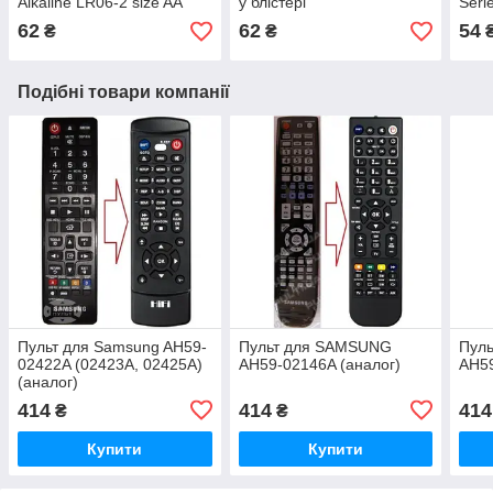
Alkaline LR06-2 size AA
у блістері
Seri
62
62
54
₴
₴
Подібні товари компанії
Пульт для Samsung AH59-
Пульт для SAMSUNG
Пул
02422A (02423A, 02425A)
AH59-02146A (аналог)
AH59
(аналог)
414
414
414
₴
₴
Купити
Купити