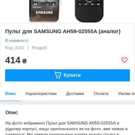
Пульт для SAMSUNG AH59-02555A (аналог)
В наявності
Код: 3142
Роздріб
414
₴
Купити
Опис
Характеристики
Доставка
Оплата
Умови п
Опис
На фото зображено Пульт для SAMSUNG AH59-02555A в
рідному корпусі, якщо оригінального як на фото, вже немає в
наявності: Ми завжди пропонуємо купити аналог (пульт в