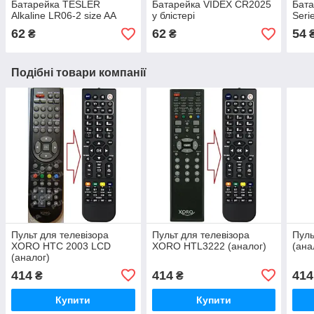
Батарейка TESLER
Батарейка VIDEX CR2025
Бат
Alkaline LR06-2 size AA
у блістері
Seri
62
62
54
₴
₴
Подібні товари компанії
Пульт для телевізора
Пульт для телевізора
Пул
XORO HTC 2003 LCD
XORO HTL3222 (аналог)
(ана
(аналог)
414
414
414
₴
₴
Купити
Купити