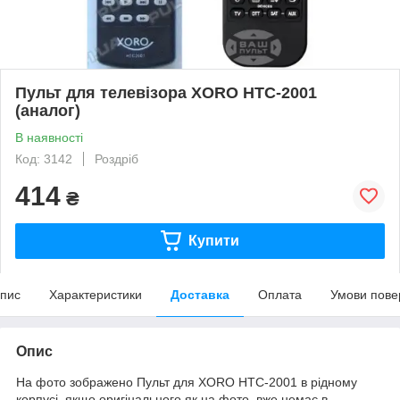
Пульт для телевізора XORO HTC-2001
(аналог)
В наявності
Код: 3142
Роздріб
414
₴
Купити
пис
Характеристики
Доставка
Оплата
Умови пове
Опис
На фото зображено Пульт для XORO HTC-2001 в рідному
корпусі, якщо оригінального як на фото, вже немає в