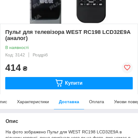
Пульт для телевізора WEST RC198 LCD32E9A
(аналог)
В наявності
Код: 3142
Роздріб
414
₴
Купити
пис
Характеристики
Доставка
Оплата
Умови пове
Опис
На фото зображено Пульт для WEST RC198 LCD32E9A в
рідному корпусі, якщо оригінального як на фото, вже немає в