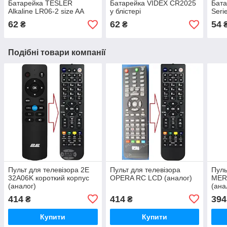
Батарейка TESLER
Батарейка VIDEX CR2025
Бат
Alkaline LR06-2 size AA
у блістері
Seri
62
62
54
₴
₴
Подібні товари компанії
Пульт для телевізора 2E
Пульт для телевізора
Пуль
32A06K короткий корпус
OPERA RC LCD (аналог)
MER
(аналог)
(ана
414
414
394
₴
₴
Купити
Купити