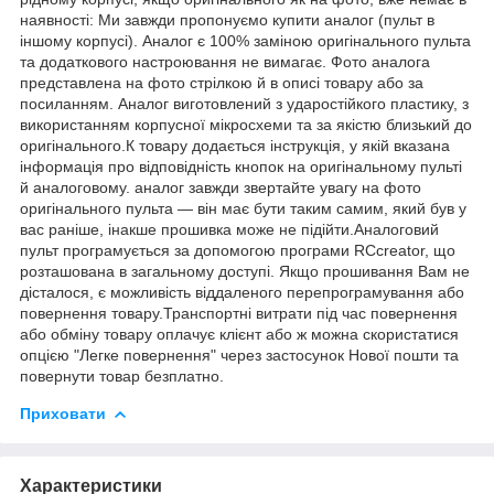
наявності: Ми завжди пропонуємо купити аналог (пульт в
іншому корпусі). Аналог є 100% заміною оригінального пульта
та додаткового настроювання не вимагає. Фото аналога
представлена на фото стрілкою й в описі товару або за
посиланням. Аналог виготовлений з ударостійкого пластику, з
використанням корпусної мікросхеми та за якістю близький до
оригінального.К товару додається інструкція, у якій вказана
інформація про відповідність кнопок на оригінальному пульті
й аналоговому. аналог завжди звертайте увагу на фото
оригінального пульта — він має бути таким самим, який був у
вас раніше, інакше прошивка може не підійти.Аналоговий
пульт програмується за допомогою програми RCcreator, що
розташована в загальному доступі. Якщо прошивання Вам не
дісталося, є можливість віддаленого перепрограмування або
повернення товару.Транспортні витрати під час повернення
або обміну товару оплачує клієнт або ж можна скористатися
опцією "Легке повернення" через застосунок Нової пошти та
повернути товар безплатно.
Приховати
Характеристики