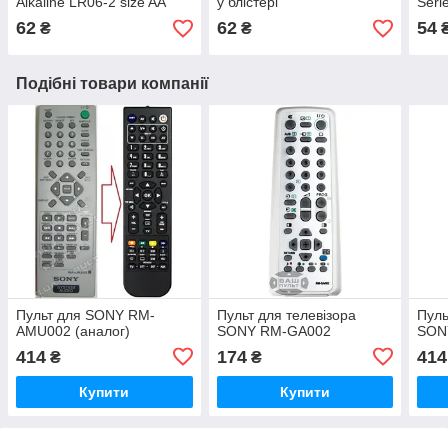
Alkaline LR06-2 size AA
у блістері
Seri
62
62
54
₴
₴
Подібні товари компанії
Пульт для SONY RM-
Пульт для телевізора
Пуль
AMU002 (аналог)
SONY RM-GA002
SON
414
174
414
₴
₴
Купити
Купити