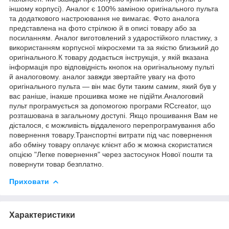
іншому корпусі). Аналог є 100% заміною оригінального пульта
та додаткового настроювання не вимагає. Фото аналога
представлена на фото стрілкою й в описі товару або за
посиланням. Аналог виготовлений з ударостійкого пластику, з
використанням корпусної мікросхеми та за якістю близький до
оригінального.К товару додається інструкція, у якій вказана
інформація про відповідність кнопок на оригінальному пульті
й аналоговому. аналог завжди звертайте увагу на фото
оригінального пульта — він має бути таким самим, який був у
вас раніше, інакше прошивка може не підійти.Аналоговий
пульт програмується за допомогою програми RCcreator, що
розташована в загальному доступі. Якщо прошивання Вам не
дісталося, є можливість віддаленого перепрограмування або
повернення товару.Транспортні витрати під час повернення
або обміну товару оплачує клієнт або ж можна скористатися
опцією "Легке повернення" через застосунок Нової пошти та
повернути товар безплатно.
Приховати
Характеристики