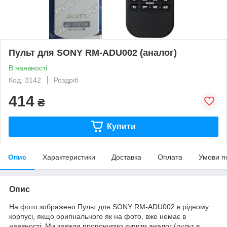
Пульт для SONY RM-ADU002 (аналог)
В наявності
Код: 3142
Роздріб
414
₴
Купити
Опис
Характеристики
Доставка
Оплата
Умови п
Опис
На фото зображено Пульт для SONY RM-ADU002 в рідному
корпусі, якщо оригінального як на фото, вже немає в
наявності: Ми завжди пропонуємо купити аналог (пульт в